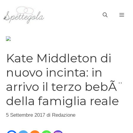
Vai
al
ME
contenuto
Kate Middleton di
nuovo incinta: in
arrivo il terzo bebÃ¨
della famiglia reale
5 Settembre 2017
di
Redazione