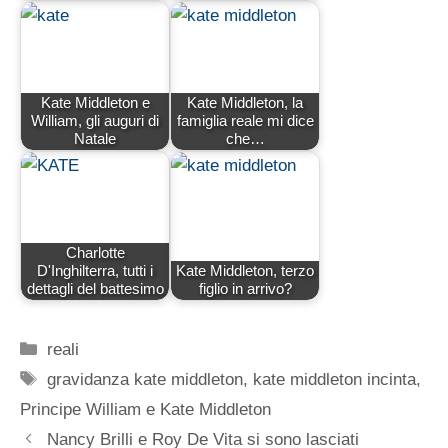
Kate Middleton e
Kate Middleton, la
William, gli auguri di
famiglia reale mi dice
Natale
che…
Charlotte
D'Inghilterra, tutti i
Kate Middleton, terzo
dettagli del battesimo
figlio in arrivo?
Categorie
reali
Tag
gravidanza kate middleton
,
kate middleton incinta
,
Principe William e Kate Middleton
Nancy Brilli e Roy De Vita si sono lasciati