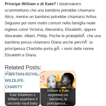
Principe William e di Kate?
I bookmakers
scommettono che una bambina potrebbe chiamarsi
Alice, mentre un bambino potrebbe chiamarsi Arthur.
Seguono poi nomi molto comuni nella famiglia reale
inglese come Victoria, Alexandra, Elisabeth, oppure
Alexander, Albert, Philip. Poche le probabilitÃ che una
bambina possa chiamarsi Diana anche perchÃ¨ la
principessa Charlotte porta giÃ i nomi delle nonne
Elisabeth e Diana.
Related Posts:
William e Kate
Kate Middleton e
aspettano un
William aspettano il
bambino, la
secondo royal baby
principessa…