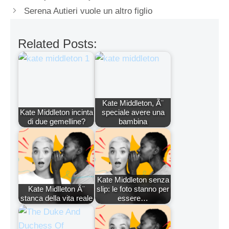
Serena Autieri vuole un altro figlio
Related Posts:
Kate Middleton, Ã¨
Kate Middleton incinta
speciale avere una
di due gemelline?
bambina
Kate Middleton senza
Kate Midlleton Ã¨
slip: le foto stanno per
stanca della vita reale
essere…