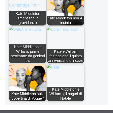
Kate Middleton
smentisce la
Kate Middleton non Ã¨
gravidanza
incinta
Kate Middleton e
William, prime
Kate e William
settimane da genitori
festeggiano il quinto
bis
anniversario di nozze
Kate Middleton e
Kate Middleton sulla
William, gli auguri di
copertina di Vogue?
Natale