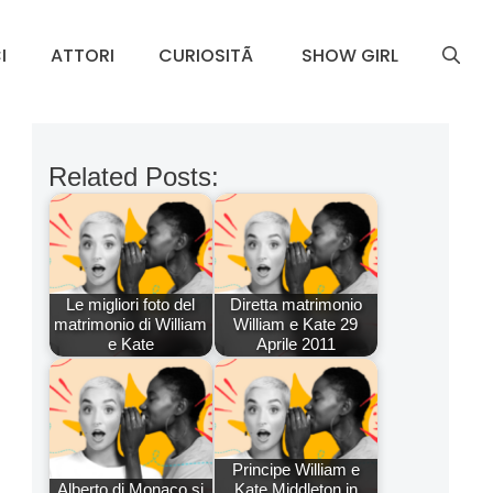
I
ATTORI
CURIOSITÃ
SHOW GIRL
Related Posts:
Le migliori foto del
Diretta matrimonio
matrimonio di William
William e Kate 29
e Kate
Aprile 2011
Principe William e
Alberto di Monaco si
Kate Middleton in