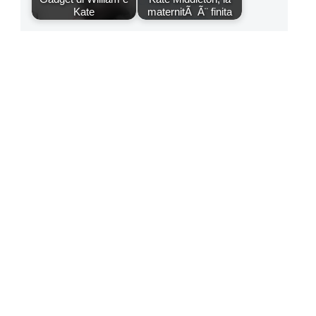
Kate
maternitÃ Ã¨ finita