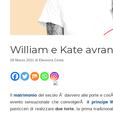
William e Kate avra
28 Marzo 2011
di
Eleonora Costa
Il
matrimonio
del secolo Ã¨ davvero alle porte e cosÃ
evento sensazionale che coinvolgerÃ
il principe 
pasticceri di realizzare
due torte
, la prima tradizion