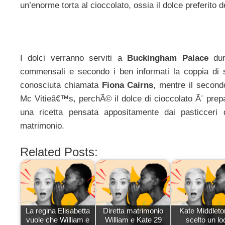
un’enorme torta al cioccolato, ossia il dolce preferito
I dolci verranno serviti a
Buckingham Palace
dura
commensali e secondo i ben informati la coppia di s
conosciuta chiamata
Fiona Cairns
, mentre il second
Mc Vitieâ€™s, perchÃ© il dolce di cioccolato Ã¨ prepar
una ricetta pensata appositamente dai pasticceri
matrimonio.
Related Posts:
La regina Elisabetta
Diretta matrimonio
Kate Middleto
vuole che William e
William e Kate 29
scelto un lo