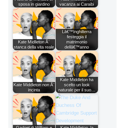
sposa in giardino
vacanza ai Caraibi
Lâ€™Inghilterra
festeggia il
Kate Midlleton Ã¨
matrimonio
stanca della vita reale
dellâ€™anno
Kate Middleton ha
Kate Middleton non Ã¨
scelto un look
incinta
naturale per il suo…
Gadget di William e
Kate Middleton, la