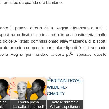
 del principe da quando era bambino.
nte il pranzo offerto dalla Regina Elisabetta a tutti i
posi ha ordinato la prima torta in una pasticceria molto
o dolce Ã¨ stato commissionato allâ€™azienda di biscotti
ato proprio con questo particolare tipo di frollini secondo
 della Regina per rendere ancora piÃ¹ speciale questo
n ha
Londra presa
Kate Middleton e
ok
d'assalto dai fan della
William aspettano il