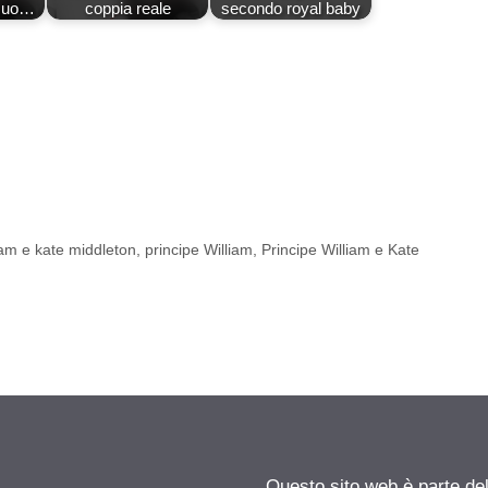
 suo…
coppia reale
secondo royal baby
iam e kate middleton
,
principe William
,
Principe William e Kate
Questo sito web è parte d