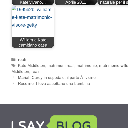
Kate vivano…
Aprile 2011
naturale per il
William e Kate
cambiano casa
Categorie
reali
Tag
Kate Middleton
,
matrimoni reali
,
matrimonio
,
matrimonio will
Middleton
,
reali
Mariah Carey in ospedale: il parto Ã¨ vicino
Rosolino-Titova aspettano una bambina