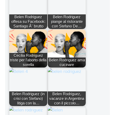
Belen Rodriguez
Belen Rodriguez
offesa su Facebook:
piange al ristorante
Santiago Ã¨ brutto
con Stefano De…
Cecilia Rodriguez
triste per l'aborto della
Belen Rodriguez ama
sorella
cucinare
Belen Rodriguez (in
Belen Rodriguez,
crisi con Stefano)
vacanze in Argentina
litiga con la…
con il piccolo…