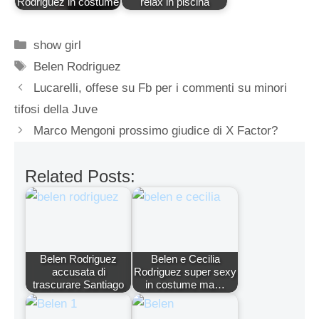
Rodriguez in costume
relax in piscina
Categorie
show girl
Tag
Belen Rodriguez
Lucarelli, offese su Fb per i commenti su minori
tifosi della Juve
Marco Mengoni prossimo giudice di X Factor?
Related Posts:
Belen Rodriguez
Belen e Cecilia
accusata di
Rodriguez super sexy
trascurare Santiago
in costume ma…