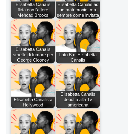
Elisabetta Canalis
Elisabetta Canalis ad
flirta con l'attore
un matrimonio, ma
Mehcad Brooks
sempre come invitata
Elisabetta Canalis
smette di fumare per
Lato B di Elisabetta
George Clooney
Canalis
Elisabetta Canalis
Elisabetta Canalis a
debutta alla Tv
Hollywood
americana