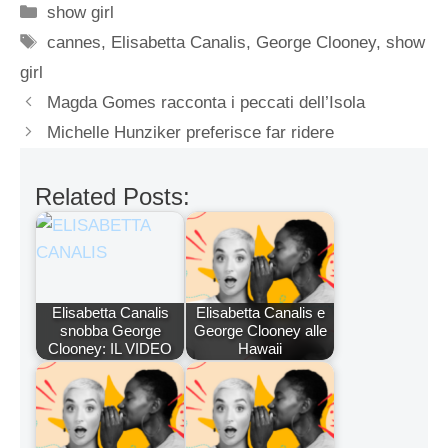
Categorie
show girl
Tag
cannes
,
Elisabetta Canalis
,
George Clooney
,
show
girl
Magda Gomes racconta i peccati dell’Isola
Michelle Hunziker preferisce far ridere
Related Posts:
Elisabetta Canalis
Elisabetta Canalis e
snobba George
George Clooney alle
Clooney: IL VIDEO
Hawaii