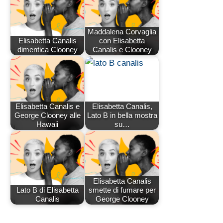
Maddalena Corvaglia
Elisabetta Canalis
con Elisabetta
dimentica Clooney
Canalis e Clooney
Elisabetta Canalis e
Elisabetta Canalis,
George Clooney alle
Lato B in bella mostra
Hawaii
su…
Elisabetta Canalis
Lato B di Elisabetta
smette di fumare per
Canalis
George Clooney