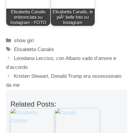
Elisabetta Canalis
Elisabetta Canalis, le
imbronciata su
piÃ¹ belle foto su
Instagram - FOTO
Instagram
Categorie
show girl
Tag
Elisabetta Canalis
Loredana Lecciso, con Albano vado d’amore e
d’accordo
Kristen Stewart, Donald Trump era ossessionato
da me
Related Posts: