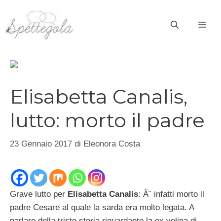
Vai
al
ME
contenuto
Elisabetta Canalis,
lutto: morto il padre
23 Gennaio 2017
di
Eleonora Costa
Grave lutto per
Elisabetta Canalis
: Ã¨ infatti morto il
padre Cesare al quale la sarda era molto legata. A
parlare della triste storia riguardante la ex velina di