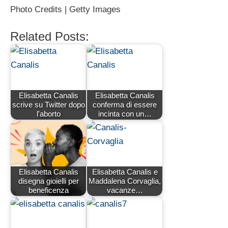
Photo Credits | Getty Images
Related Posts:
Elisabetta Canalis
Elisabetta Canalis
scrive su Twitter dopo
conferma di essere
l'aborto
incinta con un…
Elisabetta Canalis
Elisabetta Canalis e
disegna gioielli per
Maddalena Corvaglia,
beneficenza
vacanze…