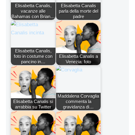
Elisabetta Canalis,
Elisabetta Canalis
vacanze alle
parla della morte del
Bahamas con Brian…
padre
Elisabetta Canalis,
foto in costume con
Elisabetta Canalis a
pancino in…
Venezia: foto
Maddalena Corvaglia
Elisabetta Canalis si
commenta la
arrabbia su Twitter
gravidanza di…