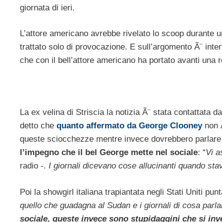
giornata di ieri.
L’attore americano avrebbe rivelato lo scoop durante un
trattato solo di provocazione. E sull’argomento Ã¨ int
che con il bell’attore americano ha portato avanti una r
La ex velina di Striscia la notizia Ã¨ stata contattata 
detto che
quanto affermato da George Clooney
non 
queste sciocchezze mentre invece dovrebbero parlare 
l’impegno che il bel George mette nel sociale
: “
Vi a
radio -.
I giornali dicevano cose allucinanti quando st
Poi la showgirl italiana trapiantata negli Stati Uniti punta
quello che guadagna al Sudan e i giornali di cosa parlano
sociale, queste invece sono stupidaggini che si inve