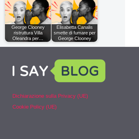
George Clooney
Elisabetta Canalis
ristruttura Villa
smette di fumare per
Oleandra per…
George Clooney
Dichiarazione sulla Privacy (UE)
Cookie Policy (UE)