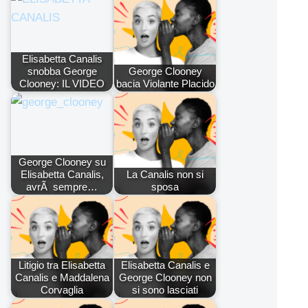
Elisabetta Canalis
snobba George
George Clooney
Clooney: IL VIDEO
bacia Violante Placido
George Clooney su
Elisabetta Canalis,
La Canalis non si
avrÃ sempre…
sposa
Litigio tra Elisabetta
Elisabetta Canalis e
Canalis e Maddalena
George Clooney non
Corvaglia
si sono lasciati