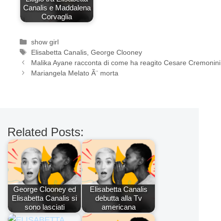
Canalis e Maddalena
Corvaglia
Categorie
show girl
Tag
Elisabetta Canalis
,
George Clooney
Malika Ayane racconta di come ha reagito Cesare Cremonini a
Mariangela Melato Ã¨ morta
Related Posts:
George Clooney ed
Elisabetta Canalis
Elisabetta Canalis si
debutta alla Tv
sono lasciati
americana