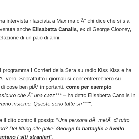
a intervista rilasciata a Max ma c’Ã¨ chi dice che si sia
ervenuta anche
Elisabetta Canalis
, ex di George Clooney,
elazione di un paio di anni.
dal programma I Corrieri della Sera su radio Kiss Kiss e ha
Ã¨ vero. Soprattutto i giornali si concentrerebbero su
di cose ben piÃ¹ importanti,
come per esempio
ssicuro che Ã¨ una cazz***
– ha detto Elisabetta Canalis in
avamo insieme. Queste sono tutte str***
“.
 il dito contro il gossip: “
Una persona dÃ metÃ di tutto
? Del lifting alle palle!
George fa battaglie a livello
ntano i siti stranieri
“.