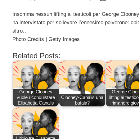
Insomma nessun lifting ai testicoli per George Clooney
ha intervistato per sollevare l’ennesimo polverone: obiet
altro…
Photo Credits | Getty Images
Related Posts:
George Clooney
George Cloon
vuole riconquistare
Clooney-Canalis una
lifting ai testico
Elisabetta Canalis
bufala?
rimanere gio
Litigio tra Elisabetta