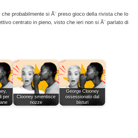
 che probabilmente si Ã¨ preso gioco della rivista che lo
tivo centrato in pieno, visto che ieri non si Ã¨ parlato di
ey,
George Clooney
li per
Clooney smentisce
ossessionato dal
vane
nozze
bisturi