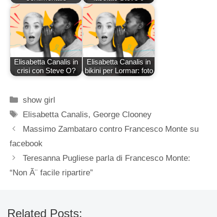
Elisabetta Canalis in
Elisabetta Canalis in
crisi con Steve O?
bikini per Lormar: foto
Categorie
show girl
Tag
Elisabetta Canalis
,
George Clooney
Massimo Zambataro contro Francesco Monte su
facebook
Teresanna Pugliese parla di Francesco Monte:
“Non Ã¨ facile ripartire”
Related Posts: