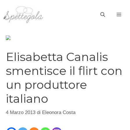
Vai
al
ME
contenuto
Elisabetta Canalis
smentisce il flirt con
un produttore
italiano
4 Marzo 2013
di
Eleonora Costa