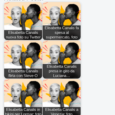
Elisabetta Canalis fa
Elisabetta Canalis
spesa al
nuova foto su Twitter
supermercato, foto
Elisabetta Canalis
Elisabetta Canalis
presa in giro da
flirta con Steve-O
Luciana…
Elisabetta Canalis in
Elisabetta Canalis a
bikini per Lormar: foto
Venezia: foto