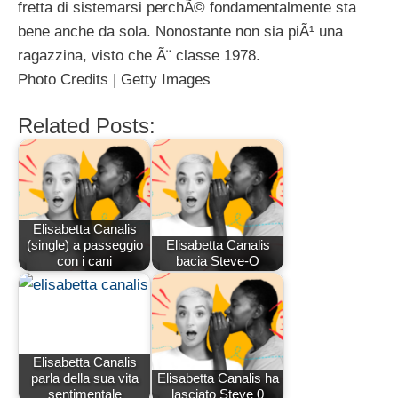
fretta di sistemarsi perchÃ© fondamentalmente sta
bene anche da sola. Nonostante non sia piÃ¹ una
ragazzina, visto che Ã¨ classe 1978.
Photo Credits | Getty Images
Related Posts:
Elisabetta Canalis
(single) a passeggio
Elisabetta Canalis
con i cani
bacia Steve-O
Elisabetta Canalis
parla della sua vita
Elisabetta Canalis ha
sentimentale
lasciato Steve 0