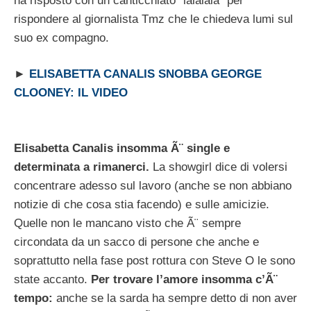
ha risposto con un canticchiato “lalalala” per
rispondere al giornalista Tmz che le chiedeva lumi sul
suo ex compagno.
►
ELISABETTA CANALIS SNOBBA GEORGE
CLOONEY: IL VIDEO
Elisabetta Canalis insomma Ã¨ single e
determinata a rimanerci.
La showgirl dice di volersi
concentrare adesso sul lavoro (anche se non abbiano
notizie di che cosa stia facendo) e sulle amicizie.
Quelle non le mancano visto che Ã¨ sempre
circondata da un sacco di persone che anche e
soprattutto nella fase post rottura con Steve O le sono
state accanto.
Per trovare l’amore insomma c’Ã¨
tempo:
anche se la sarda ha sempre detto di non aver