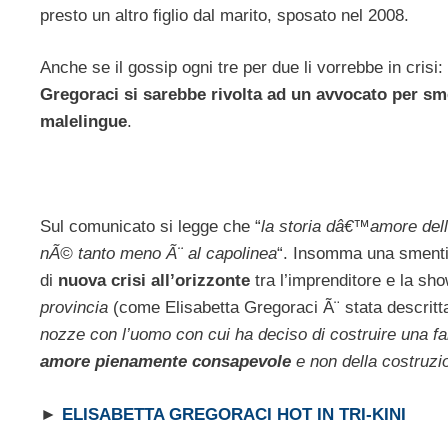
presto un altro figlio dal marito, sposato nel 2008.
Anche se il gossip ogni tre per due li vorrebbe in cris
Gregoraci si sarebbe rivolta ad un avvocato per s
malelingue
.
Sul comunicato si legge che “
la storia dâ€™amore della
nÃ© tanto meno Ã¨ al capolinea
“. Insomma una smentita
di
nuova crisi all’orizzonte
tra l’imprenditore e la sho
provincia
(come Elisabetta Gregoraci Ã¨ stata descritta
nozze con l’uomo con cui ha deciso di costruire una fa
amore pienamente consapevole
e non della costruzi
►
ELISABETTA GREGORACI HOT IN TRI-KINI