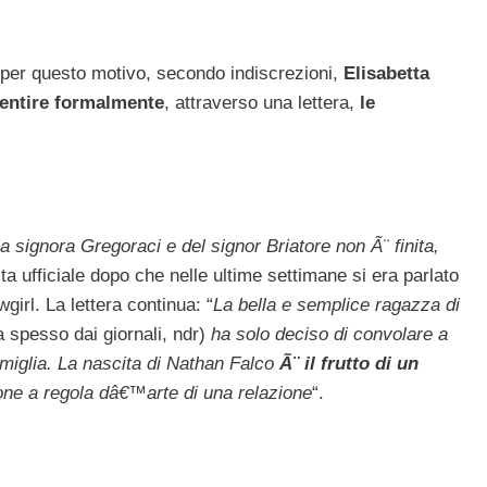
i: per questo motivo, secondo indiscrezioni,
Elisabetta
mentire formalmente
, attraverso una lettera,
le
 signora Gregoraci e del signor Briatore non Ã¨ finita,
 ufficiale dopo che nelle ultime settimane si era parlato
wgirl. La lettera continua: “
La bella e semplice ragazza di
 spesso dai giornali, ndr)
ha solo deciso di convolare a
miglia. La nascita di Nathan Falco
Ã¨ il frutto di un
one a regola dâ€™arte di una relazione
“.