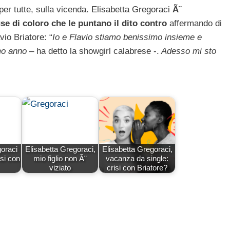
er tutte, sulla vicenda. Elisabetta Gregoraci
Ã¨
se di coloro che le puntano il dito contro
affermando di
io Briatore: “
Io e Flavio stiamo benissimo insieme e
mo anno
– ha detto la showgirl calabrese -.
Adesso mi sto
goraci
Elisabetta Gregoraci,
Elisabetta Gregoraci,
si con
mio figlio non Ã¨
vacanza da single:
viziato
crisi con Briatore?