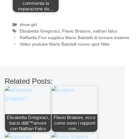
commenta la
separazione da…
Categorie
show girl
Tag
Elisabetta Gregoraci
,
Flavio Briatore
,
nathan falco
Raffaella Fico supplica Mario Balotelli di tornare insieme
Video youtube Mario Balotelli nuovo spot Nike
Related Posts:
Elisabetta Gregoraci,
Flavio Briatore, ecco
bacio dâ€™amore
come sono i rapporti
con Nathan Falco
con…