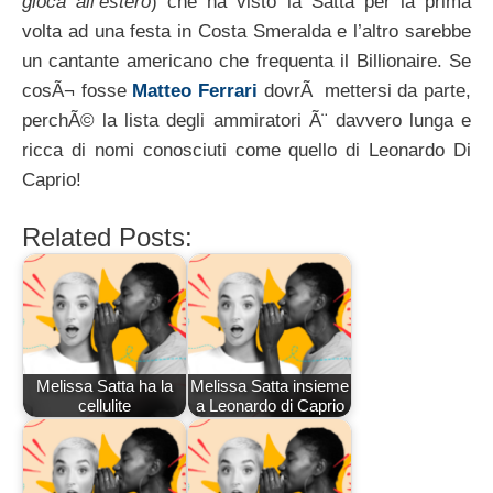
gioca all’estero
) che ha visto la Satta per la prima
volta ad una festa in Costa Smeralda e l’altro sarebbe
un cantante americano che frequenta il Billionaire. Se
cosÃ¬ fosse
Matteo Ferrari
dovrÃ mettersi da parte,
perchÃ© la lista degli ammiratori Ã¨ davvero lunga e
ricca di nomi conosciuti come quello di Leonardo Di
Caprio!
Related Posts:
Melissa Satta ha la
Melissa Satta insieme
cellulite
a Leonardo di Caprio