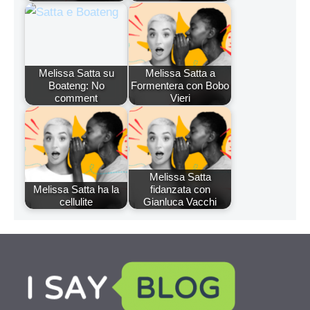
Melissa Satta su
Melissa Satta a
Boateng: No
Formentera con Bobo
comment
Vieri
Melissa Satta
Melissa Satta ha la
fidanzata con
cellulite
Gianluca Vacchi