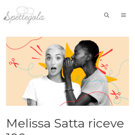
Vai
al
ME
contenuto
Melissa Satta riceve