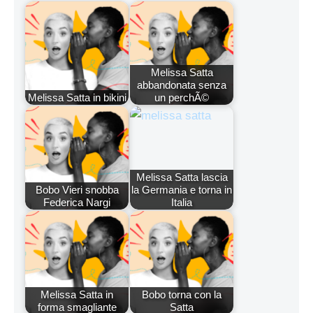
Melissa Satta
abbandonata senza
Melissa Satta in bikini
un perchÃ©
Melissa Satta lascia
Bobo Vieri snobba
la Germania e torna in
Federica Nargi
Italia
Melissa Satta in
Bobo torna con la
forma smagliante
Satta