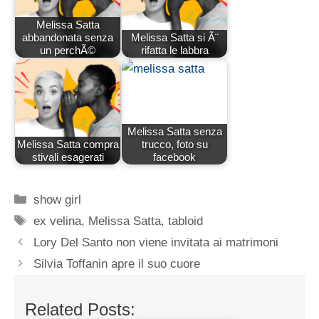
Melissa Satta
abbandonata senza
Melissa Satta si Ã¨
un perchÃ©
rifatta le labbra
Melissa Satta senza
Melissa Satta compra
trucco, foto su
stivali esagerati
facebook
Categorie
show girl
Tag
ex velina
,
Melissa Satta
,
tabloid
Lory Del Santo non viene invitata ai matrimoni
Silvia Toffanin apre il suo cuore
Related Posts: