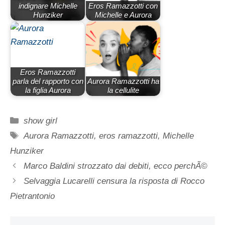
indignare Michelle
Eros Ramazzotti con
Hunziker
Michelle e Aurora
Eros Ramazzotti
parla del rapporto con
Aurora Ramazzotti ha
la figlia Aurora
la cellulite
Categorie
show girl
Tag
Aurora Ramazzotti
,
eros ramazzotti
,
Michelle
Hunziker
Marco Baldini strozzato dai debiti, ecco perchÃ©
Selvaggia Lucarelli censura la risposta di Rocco
Pietrantonio