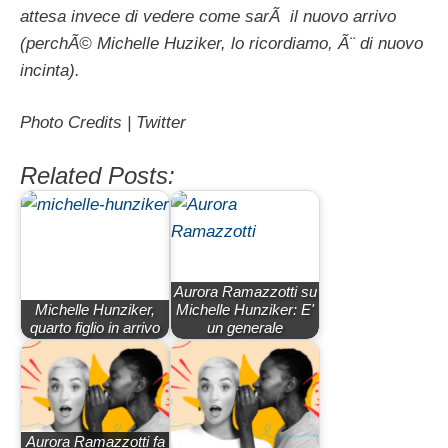
attesa invece di vedere come sarÃ il nuovo arrivo
(perchÃ© Michelle Huziker, lo ricordiamo, Ã¨ di nuovo
incinta).
Photo Credits | Twitter
Related Posts:
Aurora Ramazzotti su
Michelle Hunziker,
Michelle Hunziker: E'
quarto figlio in arrivo
un generale
Aurora Ramazzotti fa