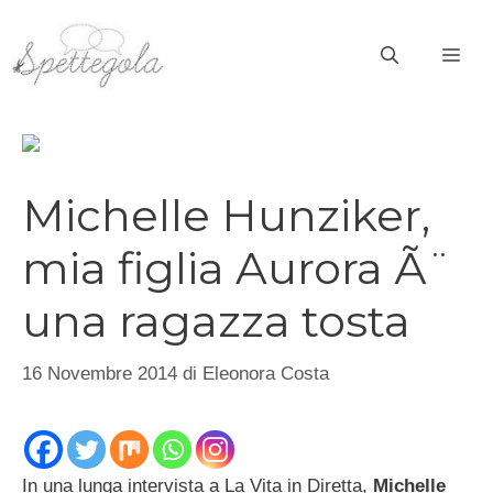
Vai
al
ME
contenuto
Michelle Hunziker,
mia figlia Aurora Ã¨
una ragazza tosta
16 Novembre 2014
di
Eleonora Costa
In una lunga intervista a La Vita in Diretta,
Michelle