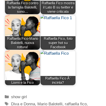
Raffaella Fico contro
Raffaella Fico mostra
la famiglia Balotelli,
il Lato B su twitter e
sono…
viene criticata
Raffaella Fico-Mario
Raffaella Fico, foto
Balotelli, nuova
super hot su
rottura!
Facebook
Raffaella Fico Ã¨
Liorni e la Fico
incinta?
Categorie
show girl
Tag
Diva e Donna
,
Mario Balotelli
,
raffaella fico
,