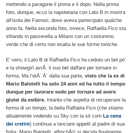
mettendo a paragone il prima e il dopo. Nella prima
foto, dunque, ecco la napoletana con Lato B in mostra
all’isola dei Famosi, dove aveva partecipato qualche
anno fa. Nella seconda foto, invece, Raffaella Fico sta
sfilando in passerella a Milano con un costumino
verde che di certo non esalta le sue forme toniche.
E’ vero, il Lato B di Raffaella Fico ha ceduto un bel po’
e la showgirl avrÃ il suo bel daffare per tornare in
forma. Ma l’etÃ Ã¨ dalla sua parte,
visto che la ex di
Mario Balotelli ha solo 24 anni ed ha tutto il tempo
dunque per lavorare sodo per tornare ad avere
glutei da esibire.
Intanto che aspetta di recuperare la
forma di un tempo, la bella Raffaela Fico (che stiamo
attualmente vedendo su Sky con la sit com
La cena
dei cretini
) continua a lanciare appelli al padre di sua
figlia, Mario Balotelli, affinchÃ© si decida finalmente