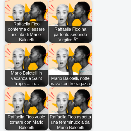
Raffaella Fico
conferma di essere
Raffaella Fico ha
incinta di Mario
partorito secondo
Balotelli
Virgilio: Ã¨…
Mario Balotelli in
vacanza a Saint
Mario Balotelli, notte
Tropez... in…
brava con tre ragazze
Raffaella Fico vuole
Raffaella Fico aspetta
tornare con Mario
una femminuccia da
Balotelli
Mario Balotelli