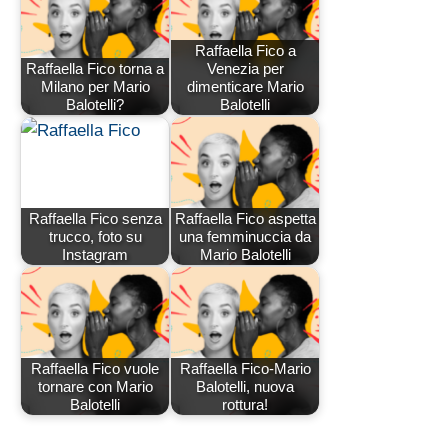
Raffaella Fico a
Raffaella Fico torna a
Venezia per
Milano per Mario
dimenticare Mario
Balotelli?
Balotelli
Raffaella Fico senza
Raffaella Fico aspetta
trucco, foto su
una femminuccia da
Instagram
Mario Balotelli
Raffaella Fico vuole
Raffaella Fico-Mario
tornare con Mario
Balotelli, nuova
Balotelli
rottura!