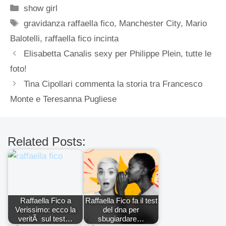
Categorie
show girl
Tag
gravidanza raffaella fico
,
Manchester City
,
Mario
Balotelli
,
raffaella fico incinta
Elisabetta Canalis sexy per Philippe Plein, tutte le
foto!
Tina Cipollari commenta la storia tra Francesco
Monte e Teresanna Pugliese
Related Posts:
Raffaella Fico a
Raffaella Fico fa il test
Verissimo: ecco la
del dna per
veritÃ sul test…
sbugiardare…