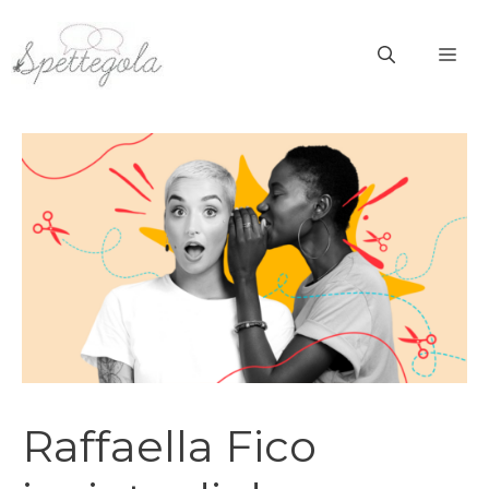
Vai
al
ME
contenuto
Raffaella Fico