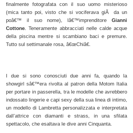
finalmente fotografata con il suo uomo misterioso
(mica tanto poi, visto che si vociferava giÃ da un
poâ€™ il suo nome), lâ€™imprenditore
Gianni
Cottone
. Teneramente abbracciati nelle calde acque
della piscina mentre si scambiano baci e premure.
Tutto sul settimanale rosa, â€œChiâ€.
I due si sono conosciuti due anni fa, quando la
showgirl sâ€™era rivolta al patron della Motom Italia
per portare in passerella, tra le modelle che avrebbero
indossato lingerie e capi sexy della sua linea di intimo,
un modello di Lambretta personalizzata e interpretata
dall’attrice con diamanti e strass, in una sfilata
spettacolo, che esaltava le dive anni Cinquanta.