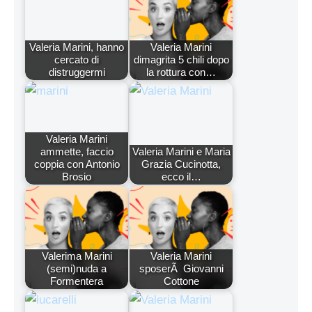
Valeria Marini, hanno
Valeria Marini
cercato di
dimagrita 5 chili dopo
distruggermi
la rottura con…
Valeria Marini
ammette, faccio
Valeria Marini e Maria
coppia con Antonio
Grazia Cucinotta,
Brosio
ecco il…
Valerima Marini
Valeria Marini
(semi)nuda a
sposerÃ Giovanni
Formentera
Cottone