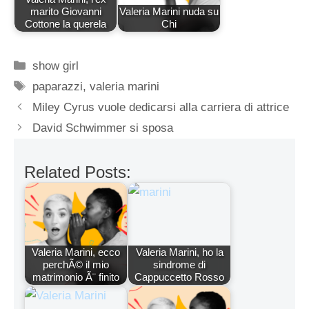
marito Giovanni
Valeria Marini nuda su
Cottone la querela
Chi
Categorie
show girl
Tag
paparazzi
,
valeria marini
Miley Cyrus vuole dedicarsi alla carriera di attrice
David Schwimmer si sposa
Related Posts:
Valeria Marini, ecco
Valeria Marini, ho la
perchÃ© il mio
sindrome di
matrimonio Ã¨ finito
Cappuccetto Rosso