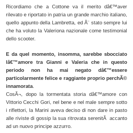
Ricordiamo che a Cottone va il merito dâ€™aver
rilevato e riportato in patria un grande marchio italiano,
quello appunto della Lambretta, ed Ã¨ stato sempre lui
che ha voluto la Valeriona nazionale come testimonial
dello scooter.
E da quel momento, insomma, sarebbe sbocciato
lâ€™amore tra Gianni e Valeria che in questo
periodo non ha mai negato dâ€™essere
particolarmente felice e raggiante proprio perchÃ©
innamorata
.
CosÃ¬, dopo la tormentata storia dâ€™amore con
Vittorio Cecchi Gori, nel bene e nel male sempre sotto
i riflettori, la Marini aveva deciso di non dare in pasto
alle riviste di gossip la sua ritrovata serenitÃ accanto
ad un nuovo principe azzurro.