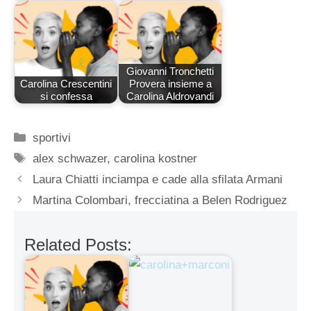
Giovanni Tronchetti
Carolina Crescentini
Provera insieme a
si confessa
Carolina Aldrovandi
Categorie
sportivi
Tag
alex schwazer
,
carolina kostner
Laura Chiatti inciampa e cade alla sfilata Armani
Martina Colombari, frecciatina a Belen Rodriguez
Related Posts: