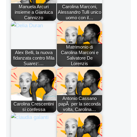
Manuela Arcuri
Carolina Marconi,
insieme a Gianluca
Alessandro Tulli unico
Cannizzo
uomo con il…
Matrimonio di
Alex Belli, la nuova
Carolina Marconi e
fidanzata contro Mila
Salvatore De
Suarez:…
Lorenzis
Antonio Cassano
Carolina Crescentini
papÃ per la seconda
si confessa
volta, Carolina…