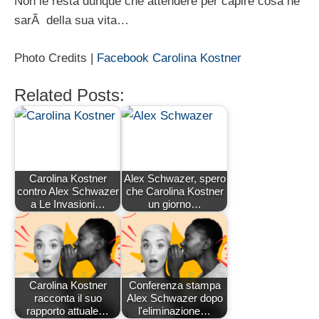
Non le resta dunque che attendere per capire cosa ne
sarÃ della sua vita…
Photo Credits |
Facebook Carolina Kostner
Related Posts:
Carolina Kostner
Alex Schwazer, spero
contro Alex Schwazer
che Carolina Kostner
a Le Invasioni…
un giorno…
Carolina Kostner
Conferenza stampa
racconta il suo
Alex Schwazer dopo
rapporto attuale…
l'eliminazione…