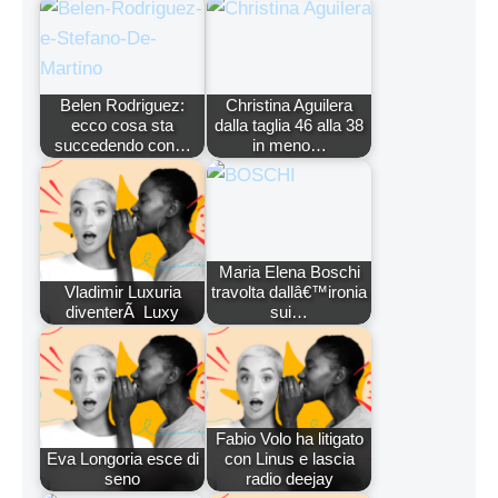
Belen Rodriguez:
Christina Aguilera
ecco cosa sta
dalla taglia 46 alla 38
succedendo con…
in meno…
Maria Elena Boschi
Vladimir Luxuria
travolta dallâ€™ironia
diventerÃ Luxy
sui…
Fabio Volo ha litigato
Eva Longoria esce di
con Linus e lascia
seno
radio deejay