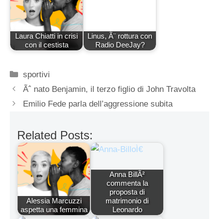
Laura Chiatti in crisi
Linus, Ã¨ rottura con
con il cestista
Radio DeeJay?
Categorie
sportivi
Ãˆ nato Benjamin, il terzo figlio di John Travolta
Emilio Fede parla dell’aggressione subita
Related Posts:
Anna BillÃ²
commenta la
proposta di
Alessia Marcuzzi
matrimonio di
aspetta una femmina
Leonardo