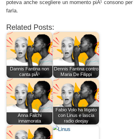
poteva anche scegliere un momento piÃ¹ consono per
farla.
Related Posts:
Dannis Fantina non
Dennis Fantina contro
canta piÃ¹
Maria De Filippi
Fabio Volo ha litigato
Anna Falchi
con Linus e lascia
innamorata
radio deejay