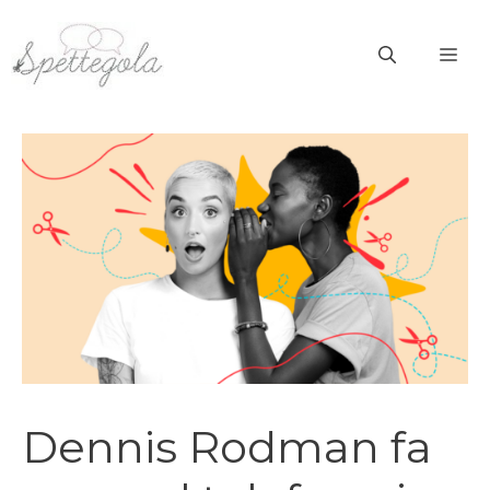
Vai
al
ME
contenuto
Dennis Rodman fa