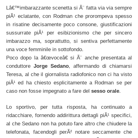
Lâ€™imbarazzante scenetta si Ã¨ fatta via via sempre
piÃ¹ eclatante, con Rodman che prorompeva spesso
in risatine decisamente poco consone, giustificazioni
sussurrate piÃ¹ per esibizionismo che per sincero
imbarazzo ma, soprattutto, si sentiva perfettamente
una voce femminile in sottofondo.
Poco dopo la â€œvoceâ€ si Ã¨ anche presentata al
conduttore
Jorge Sedano
, affermando di chiamarsi
Teresa, al che il giornalista radiofonico non ci ha visto
piÃ¹ ed ha chiesto esplicitamente a Rodman se per
caso non fosse impegnato a fare del
sesso orale
.
Lo sportivo, per tutta risposta, ha continuato a
ridacchiare, fornendo addirittura dettagli piÃ¹ specifici,
al che Sedano non ha potuto fare altro che chiudere la
telefonata, facendogli perÃ² notare seccamente che