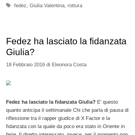
Tag
fedez
,
Giulia Valentina
,
rottura
Fedez ha lasciato la fidanzata
Giulia?
18 Febbraio 2016
di
Eleonora Costa
Fedez ha lasciato la fidanzata Giulia?
E’ questo
quanto anticipa il settimanale Chi che parla di pausa di
riflessione tra il rapper giudice di X Factor e la
fidanzata con la quale da poco era stato in Oriente in
ferie. Il diretto interessato, invece, per il momento non