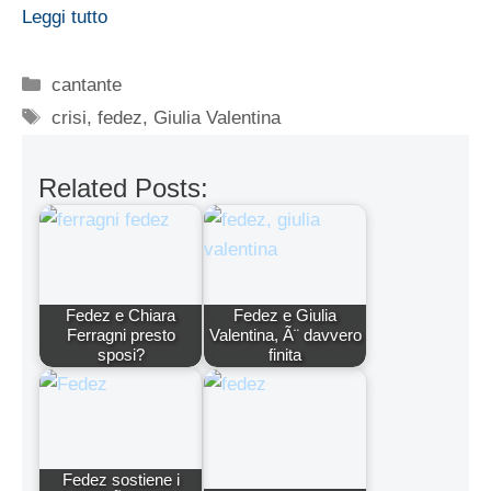
Leggi tutto
Categorie
cantante
Tag
crisi
,
fedez
,
Giulia Valentina
Related Posts:
Fedez e Chiara
Fedez e Giulia
Ferragni presto
Valentina, Ã¨ davvero
sposi?
finita
Fedez sostiene i