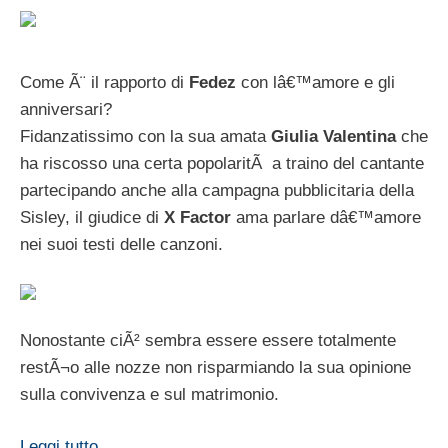
Come Ã¨ il rapporto di
Fedez
con lâ€™amore e gli
anniversari?
Fidanzatissimo con la sua amata
Giulia Valentina
che
ha riscosso una certa popolaritÃ a traino del cantante
partecipando anche alla campagna pubblicitaria della
Sisley, il giudice di
X Factor
ama parlare dâ€™amore
nei suoi testi delle canzoni.
Nonostante ciÃ² sembra essere essere totalmente
restÃ¬o alle nozze non risparmiando la sua opinione
sulla convivenza e sul matrimonio.
Leggi tutto