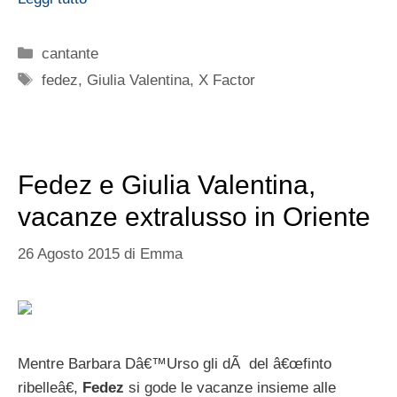
Categorie
cantante
Tag
fedez
,
Giulia Valentina
,
X Factor
Fedez e Giulia Valentina,
vacanze extralusso in Oriente
26 Agosto 2015
di
Emma
Mentre Barbara Dâ€™Urso gli dÃ del â€œfinto
ribelleâ€,
Fedez
si gode le vacanze insieme alle