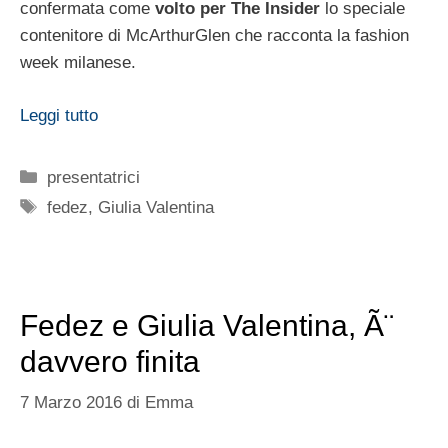
confermata come
volto per The Insider
lo speciale
contenitore di McArthurGlen che racconta la fashion
week milanese.
Leggi tutto
Categorie
presentatrici
Tag
fedez
,
Giulia Valentina
Fedez e Giulia Valentina, Ã¨
davvero finita
7 Marzo 2016
di
Emma