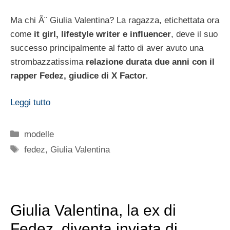
Ma chi Ã¨ Giulia Valentina? La ragazza, etichettata ora
come
it girl, lifestyle writer e influencer
, deve il suo
successo principalmente al fatto di aver avuto una
strombazzatissima
relazione durata due anni con il
rapper Fedez, giudice di X Factor.
Leggi tutto
Categorie
modelle
Tag
fedez
,
Giulia Valentina
Giulia Valentina, la ex di
Fedez, diventa inviata di