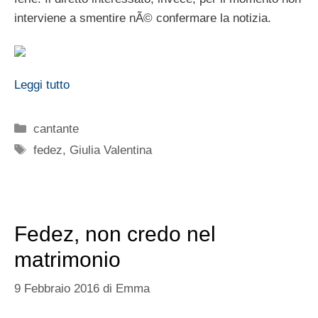
interviene a smentire nÃ© confermare la notizia.
Leggi tutto
Categorie
cantante
Tag
fedez
,
Giulia Valentina
Fedez, non credo nel
matrimonio
9 Febbraio 2016
di
Emma