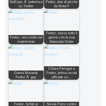
NoExpo, Ã¨ polemica
Fedez, due di picche
su Twitter
da Belen?
Fedez, sesso tutto il
Fedez, non credo nel
giorno con la mia
matrimonio
fidanzata Giulia
Chiara Ferragni e
Gianni Morandi,
Fedez, prima uscita
Fedez Ã¨ gay
ufficiale su…
Fedez, forfait al
Nicola Porro contro