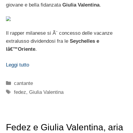
giovane e bella fidanzata
Giulia Valentina
.
Il rapper milanese si Ã¨ concesso delle vacanze
extralusso dividendosi fra le
Seychelles e
lâ€™Oriente
.
Leggi tutto
Categorie
cantante
Tag
fedez
,
Giulia Valentina
Fedez e Giulia Valentina, aria