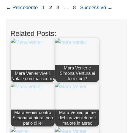
Pagina
Pagina
Pagina
Pagina
←
Precedente
1
2
3
…
8
Successivo
→
Related Posts:
Mara Venier e
Mara Venier vive il
Simona Ventura ai
Natale con malinconia
ferri corti?
Mara Venier contro
Mara Venier, prime
Simona Ventura, non
dichiarazioni dopo il
parlo di lei
malore in aereo