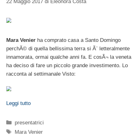
22 Maggio 2017
di
Eleonora Costa
Mara Venier
ha comprato casa a Santo Domingo
perchÃ© di quella bellissima terra si Ã¨ letteralmente
innamorata, ormai qualche anni fa. E cosÃ¬ la veneta
ha deciso di fare un piccolo grande investimento. Lo
racconta al settimanale Visto:
Leggi tutto
Categorie
presentatrici
Tag
Mara Venier