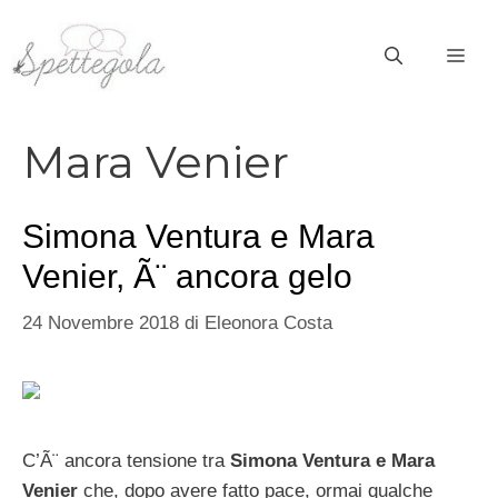
Vai
al
ME
contenuto
Mara Venier
Simona Ventura e Mara
Venier, Ã¨ ancora gelo
24 Novembre 2018
di
Eleonora Costa
C’Ã¨ ancora tensione tra
Simona Ventura e Mara
Venier
che, dopo avere fatto pace, ormai qualche