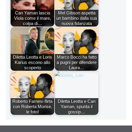
Can Yaman lascia
Mel Gibson aspetta
Viola come il mare,
un bambino dalla sua
colpa di…
nuova fidanzata
Diletta Leotta e Loris
Marco Bocci ha fatto
Karius escono allo
a pugni per difendere
scoperto
Laura…
Roberto Farnesi flirta
Diletta Leotta e Can
con Roberta Morise,
Yaman, spunta il
le foto!
gossip…