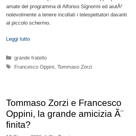
amate del programma di Alfonso Signorini ed aiutÃ²
notevolmente a tenere incollati i telespettatori davanti
al piccolo schermo.
Leggi tutto
Categorie
grande fratello
Tag
Francesco Oppini
,
Tommaso Zorzi
Tommaso Zorzi e Francesco
Oppini, la grande amicizia Ã¨
finita?