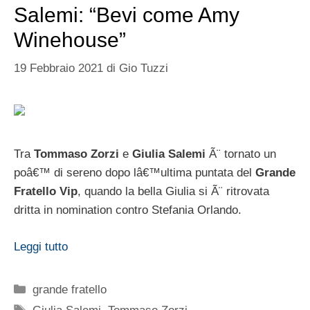
Salemi: “Bevi come Amy
Winehouse”
19 Febbraio 2021
di
Gio Tuzzi
Tra
Tommaso Zorzi
e
Giulia Salemi
Ã¨ tornato un
poâ€™ di sereno dopo lâ€™ultima puntata del
Grande
Fratello Vip
, quando la bella Giulia si Ã¨ ritrovata
dritta in nomination contro Stefania Orlando.
Leggi tutto
Categorie
grande fratello
Tag