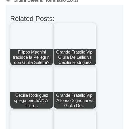
Giulia Salemi
,
Tommaso Zorzi
Related Posts:
Filippo Magnini
Grande Fratello Vip,
tradisce la Pellegrini
Giulia De Lellis vs
con Giulia Salemi?
Cecilia Rodriguez
Cecilia Rodriguez
Grande Fratello Vip,
spiega perchÃ© Ã¨
Alfonso Signorini vs
finita…
Giulia De…