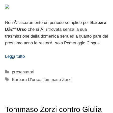
Non Ã¨ sicuramente un periodo semplice per
Barbara
Dâ€™Urso
che si Ã¨ ritrovata senza la sua
trasmissione della domenica sera ed a quanto pare dal
prossimo anno le resterÃ solo Pomeriggio Cinque.
Leggi tutto
Categorie
presentatori
Tag
Barbara D'urso
,
Tommaso Zorzi
Tommaso Zorzi contro Giulia