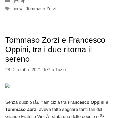
Categorie
gossip
Tag
borsa
,
Tommaso Zorzi
Tommaso Zorzi e Francesco
Oppini, tra i due ritorna il
sereno
28 Dicembre 2021
di
Gio Tuzzi
Senza dubbio lâ€™amicizia tra
Francesco Oppini
e
Tommaso Zorzi
aveva fatto sognare tanti fan del
Grande Fratello Vip, Ã¨ stata una delle coppie piÃ¹