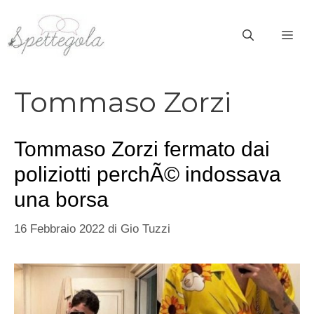
Vai
al
ME
contenuto
Tommaso Zorzi
Tommaso Zorzi fermato dai
poliziotti perchÃ© indossava
una borsa
16 Febbraio 2022
di
Gio Tuzzi