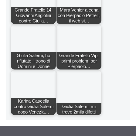
Grande Fratello 14,
Mara Venier a cena
Giovanni Angiolini
con Pierpaolo Petrelli,
contro Giulia…
il web si…
Giulia Salemi, ho
Grande Fratello Vip,
rifiutato il trono di
primi problemi per
Uomini e Donne
Pierpaolo…
Karina Cascella
contro Giulia Salemi
Giulia Salemi, mi
dopo Venezia…
trovo 2mila difetti