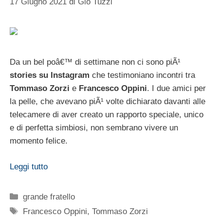
17 Giugno 2021
di
Gio Tuzzi
Da un bel poâ€™ di settimane non ci sono piÃ¹
stories su Instagram
che testimoniano incontri tra
Tommaso Zorzi
e
Francesco Oppini
. I due amici per
la pelle, che avevano piÃ¹ volte dichiarato davanti alle
telecamere di aver creato un rapporto speciale, unico
e di perfetta simbiosi, non sembrano vivere un
momento felice.
Leggi tutto
Categorie
grande fratello
Tag
Francesco Oppini
,
Tommaso Zorzi