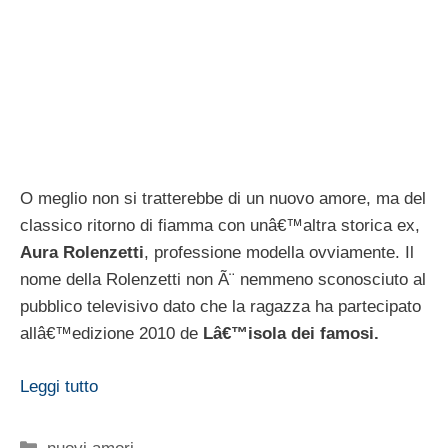
Ãˆ finita dopo cinque anni la relazione fra
Valentino
Rossi e Linda Morselli
: anche se la coppia non ha