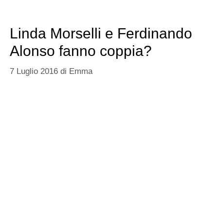
Linda Morselli e Ferdinando
Alonso fanno coppia?
7 Luglio 2016
di
Emma
Linda Morselli
preferisce i piloti. La modella, storica
ex di
Valentino Rossi
sembra aver un debole per
lâ€™alta velocitÃ e per i piloti e pare essere sempre
ricambiata. Pare infatti che sia la nuova fiamma di
Fernando Alonso
, pilota di Formula 1, ex della
scuderia Ferrari.