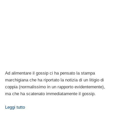
Valentino Rossi ai
Valentino Rossi e la
Caraibi con Marwa
nuova fiamma a Ibiza
Valentino Rossi,
Francesca Sofia
ritorno di fiamma con
Novello, chi Ã¨ la
Marwa Kelbi?
nuova fidanzata…
Valentino Rossi, la
Valentino Rossi e
tifosa colpita vuole
Marwa Klebi si sono
denunciarlo
lasciati