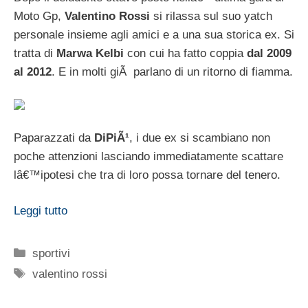
Moto Gp,
Valentino Rossi
si rilassa sul suo yatch
personale insieme agli amici e a una sua storica ex. Si
tratta di
Marwa Kelbi
con cui ha fatto coppia
dal 2009
al 2012
. E in molti giÃ parlano di un ritorno di fiamma.
Paparazzati da
DiPiÃ¹
, i due ex si scambiano non
poche attenzioni lasciando immediatamente scattare
lâ€™ipotesi che tra di loro possa tornare del tenero.
Leggi tutto
Categorie
sportivi
Tag
valentino rossi