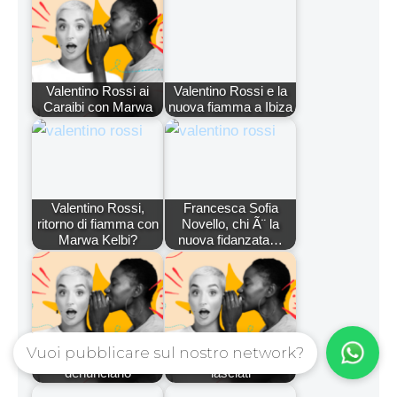
Questo sito web è parte dell’ AREA
ENTERTAINMENT del network IsayBlog! la cui
rete editoriale comprende siti tematici di
informazione indipendente che contano sul
contributo di appassionati ed esperti del settore.
Per pubblicità, comunicati e collaborazioni:
info@isayblog.com
This website is part of the
ENTERTAINMENT AREA inside the IsayBlog!
network For advertising, press releases and
other opportunities:
info@isayblog.com
© 2026 Gossip | Spettegola
• Creato con
GeneratePress
Vuoi pubblicare sul nostro network?