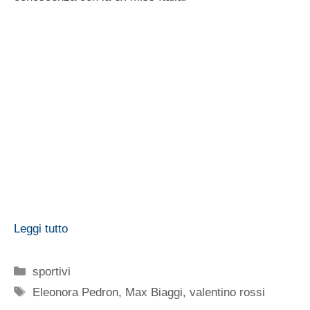
Linda Morselli
rompe il silenzio stampa e a poco piÃ¹
di un mese dalla rottura con
Valentino Rossi
svela i
dettagli della separazione dal campione di
motociclismo.