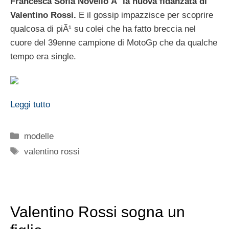
Francesca Sofia Novello Ã¨ la nuova fidanzata di
Valentino Rossi.
E il gossip impazzisce per scoprire
qualcosa di piÃ¹ su colei che ha fatto breccia nel
cuore del 39enne campione di MotoGp che da qualche
tempo era single.
Leggi tutto
Categorie
modelle
Tag
valentino rossi
Valentino Rossi sogna un