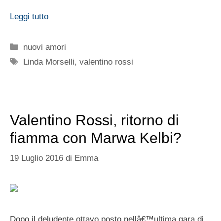
Leggi tutto
Categorie
nuovi amori
Tag
Linda Morselli
,
valentino rossi
Valentino Rossi, ritorno di
fiamma con Marwa Kelbi?
19 Luglio 2016
di
Emma
Dopo il deludente ottavo posto nellâ€™ultima gara di