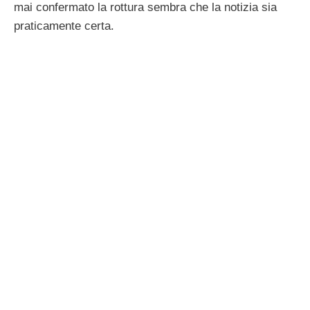
Valentino Rossi e Linda
Morselli, fine di un amore?
16 Marzo 2016
di
Emma