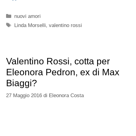
Leggi tutto
Categorie
sportivi
Tag
Eleonora Pedron
,
Max Biaggi
,
valentino rossi