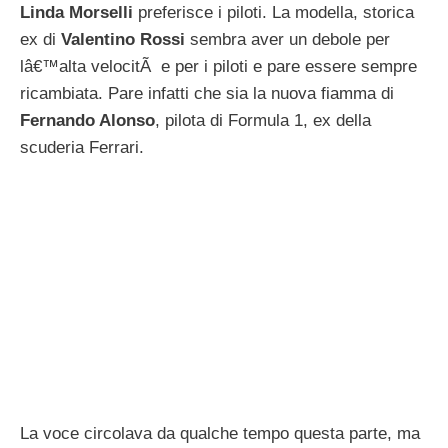
La voce circolava da qualche tempo questa parte, ma
adesso lo scoop Ã¨ stato supportato e in un certo qual
modo confermato dalla rivista spagnola
Hola
! Che ha
pubblicato gli scatti della neo coppia paparazzata per
la prima volta insieme.
Leggi tutto
Categorie
nuovi amori
Tag
Linda Morselli
,
valentino rossi
Valentino Rossi e la nuova