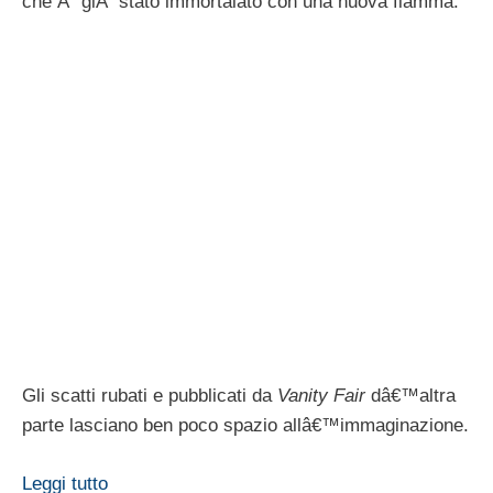
Impazza il gossip dopo la notizia lanciata da Novella
2000 secondo cui
Valentino Rossi
si sarebbe preso
una cotta per
Eleonora Pedron.
Fino a qui niente di
strano, visto che il pesarese Ã¨ di nuovo single, se
non fosse che la fortunata altro non Ã¨ che la ex di
Max Biaggi
, nemico giurato proprio di Valentino. Ma al
cuor non si comanda e il pilota avrebbe confidato agli
amici di essere molto interessato ad approfondire la
conoscenza con la ex Miss Italia.