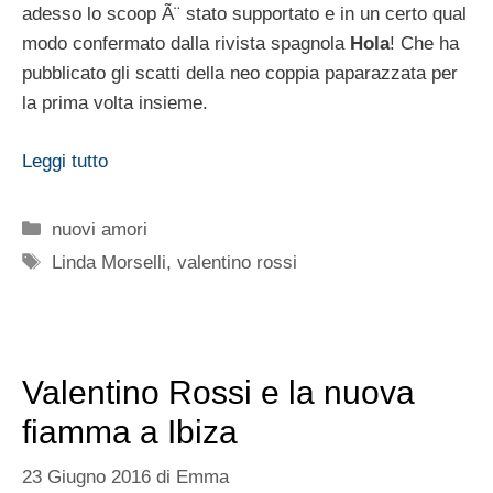
fiamma a Ibiza
23 Giugno 2016
di
Emma
Archiviato con una vittoria il MotoGP di Catalunya
2016,
Valentino Rossi
Ã¨ volato a Ibiza per godersi
una meritata vacanza. E il Dottore non era solo dato
che Ã¨ giÃ stato immortalato con una nuova fiamma.
Gli scatti rubati e pubblicati da
Vanity Fair
dâ€™altra
parte lasciano ben poco spazio allâ€™immaginazione.
Leggi tutto