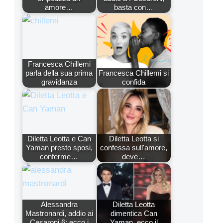
amore…
basta con…
Francesca Chillemi
parla della sua prima
Francesca Chillemi si
gravidanza
confida
Diletta Leotta e Can
Diletta Leotta si
Yaman presto sposi,
confessa sull'amore,
conferme…
deve…
Alessandra
Diletta Leotta
Mastronardi, addio ai
dimentica Can
Cesaroni 6: ecco i
Yaman, ecco il