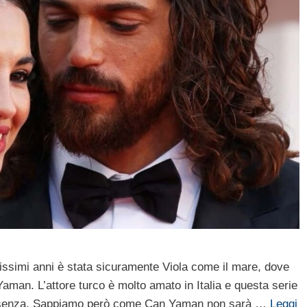
missimi anni è stata sicuramente Viola come il mare, dove
Yaman. L’attore turco è molto amato in Italia e questa serie
presenza. Sappiamo però come Can Yaman non sarà …
Leggi