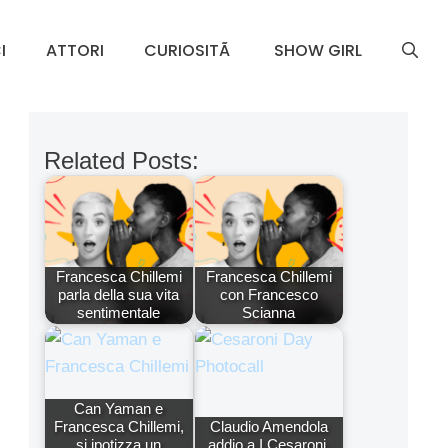
I
ATTORI
CURIOSITÃ
SHOW GIRL
Related Posts:
Francesca Chillemi
Francesca Chillemi
parla della sua vita
con Francesco
sentimentale
Scianna
Can Yaman e
Francesca Chillemi,
Claudio Amendola
si ipotizza un
addio a I Cesaroni,