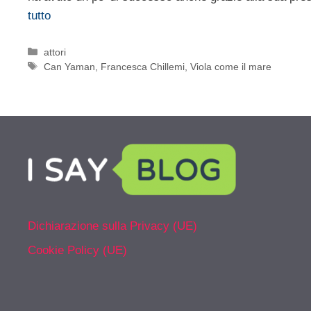
tutto
Categorie
attori
Tag
Can Yaman
,
Francesca Chillemi
,
Viola come il mare
Dichiarazione sulla Privacy (UE)
Cookie Policy (UE)