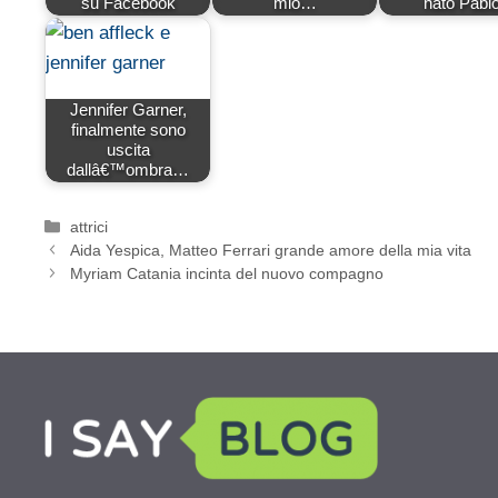
su Facebook
mio…
nato Pabl
Jennifer Garner,
finalmente sono
uscita
dallâ€™ombra…
Categorie
attrici
Aida Yespica, Matteo Ferrari grande amore della mia vita
Myriam Catania incinta del nuovo compagno