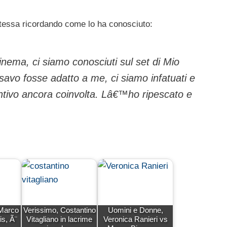
stessa ricordando come lo ha conosciuto:
nema, ci siamo conosciuti sul set di Mio
ensavo fosse adatto a me, ci siamo infatuati e
entivo ancora coinvolta. Lâ€™ho ripescato e
 Marco
Verissimo, Costantino
Uomini e Donne,
is, Ã¨
Vitagliano in lacrime
Veronica Ranieri vs