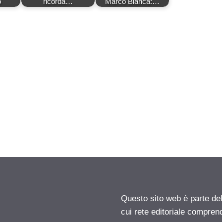
o
ricorda…
Marco Bianca:…
Questo sito web è parte d
cui rete editoriale compren