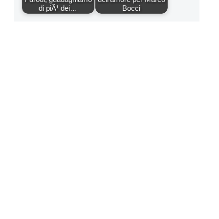
di piÃ¹ dei…
Bocci