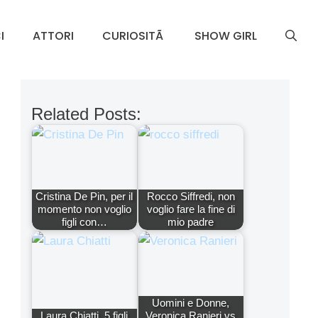
I
ATTORI
CURIOSITÃ
SHOW GIRL
Related Posts:
Cristina De Pin, per il
Rocco Siffredi, non
momento non voglio
voglio fare la fine di
figli con…
mio padre
Uomini e Donne,
Laura Chiatti, 5 figli
Veronica Ranieri vs