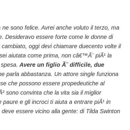
 ne sono felice. Avrei anche voluto il terzo, ma
le. Desideravo essere forte come le donne di
Ã¨ cambiato, oggi devi chiamare duecento volte il
n sei aiutata come prima, non câ€™Ã¨ piÃ¹ la
a spesa.
Avere un figlio Ã¨ difficile, due
e parla abbastanza. Un attore single funziona
ose che possono essere propedeutiche al
² sono convinta che la vita sia il miglior
 paure e gli incroci ti aiuta a entrare piÃ¹ in
 deve essere vicino alla gente: di Tilda Swinton