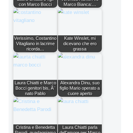
con Marco Bocci
Marco Bianca:…
Verissimo, Costantino
Kate Winslet, mi
Vitagliano in lacrime
dicevano che ero
ricorda…
grassa
Laura Chiatti e Marco
Alexandra Dinu, suo
Bocci genitori bis, Ã¨
figlio Mario operato a
nato Pablo
cuore aperto
Cristina e Benedetta
Laura Chiatti parla
Parodi, guadagniamo
dell'amore per Marco