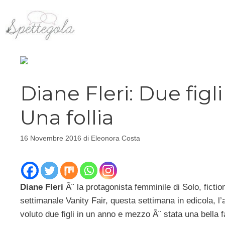
Vai
al
contenuto
Diane Fleri: Due fig
Una follia
16 Novembre 2016
di
Eleonora Costa
Diane Fleri
Ã¨ la protagonista femminile di Solo, fict
settimanale Vanity Fair, questa settimana in edicola, l’
voluto due figli in un anno e mezzo Ã¨ stata una bella f