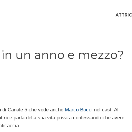
ATTRIC
li in un anno e mezzo?
ion di Canale 5 che vede anche
Marco Bocci
nel cast. Al
attrice parla della sua vita privata confessando che avere
aticaccia.