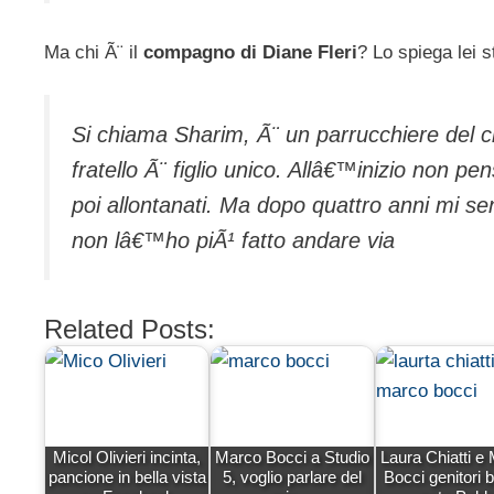
Ma chi Ã¨ il
compagno di Diane Fleri
? Lo spiega lei 
Si chiama Sharim, Ã¨ un parrucchiere del ci
fratello Ã¨ figlio unico. Allâ€™inizio non p
poi allontanati. Ma dopo quattro anni mi s
non lâ€™ho piÃ¹ fatto andare via
Related Posts:
Micol Olivieri incinta,
Marco Bocci a Studio
Laura Chiatti e
pancione in bella vista
5, voglio parlare del
Bocci genitori b