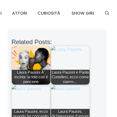
I
ATTORI
CURIOSITÃ
SHOW GIRL
Related Posts:
Laura Pausini Ã¨
Laura Pausini e Paola
incinta: la foto con il
Cortellesi, ecco come
pancione
siamo…
Laura Pausini, ecco
Laura Pausini,
quando ho concepito
dichiarazione d'amore