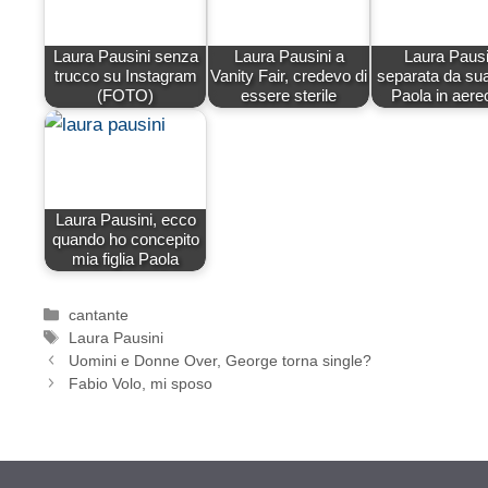
Laura Pausini senza
Laura Pausini a
Laura Pausi
trucco su Instagram
Vanity Fair, credevo di
separata da sua 
(FOTO)
essere sterile
Paola in aer
Laura Pausini, ecco
quando ho concepito
mia figlia Paola
Categorie
cantante
Tag
Laura Pausini
Uomini e Donne Over, George torna single?
Fabio Volo, mi sposo