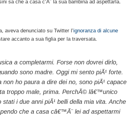
ini sa che a casa c’Ã¨ la sua bambina ad aspettarla.
a, aveva denunciato su Twitter l’
ignoranza di alcune
are accanto a sua figlia per la traversata.
ica a completarmi. Forse non dovrei dirlo,
quando sono madre. Oggi mi sento piÃ¹ forte.
non ho paura a dire dei no, sono piÃ¹ capace
ata troppo male, prima. PerchÃ© lâ€™unico
stati i due anni piÃ¹ belli della mia vita. Anche
sapendo che a casa câ€™Ã¨ lei ad aspettarmi