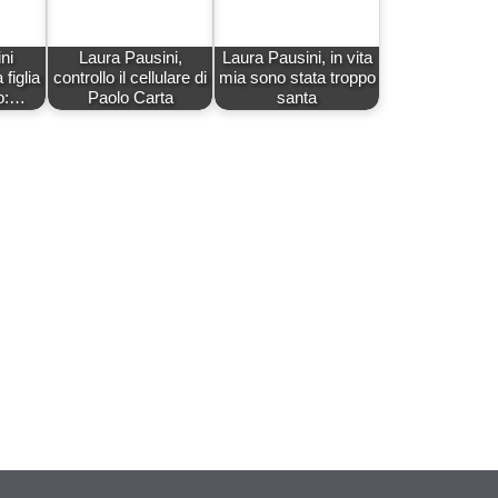
ni
Laura Pausini,
Laura Pausini, in vita
figlia
controllo il cellulare di
mia sono stata troppo
eo:…
Paolo Carta
santa