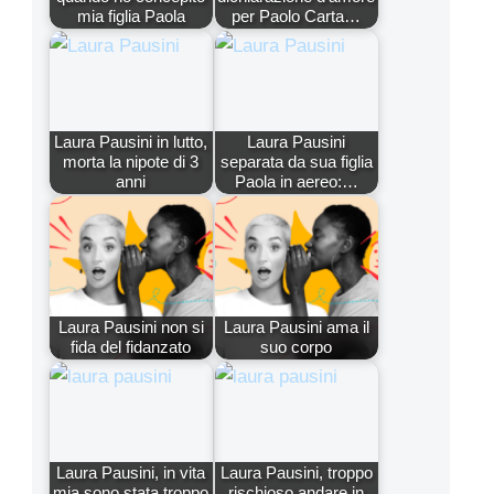
mia figlia Paola
per Paolo Carta…
Laura Pausini in lutto,
Laura Pausini
morta la nipote di 3
separata da sua figlia
anni
Paola in aereo:…
Laura Pausini non si
Laura Pausini ama il
fida del fidanzato
suo corpo
Laura Pausini, in vita
Laura Pausini, troppo
mia sono stata troppo
rischioso andare in