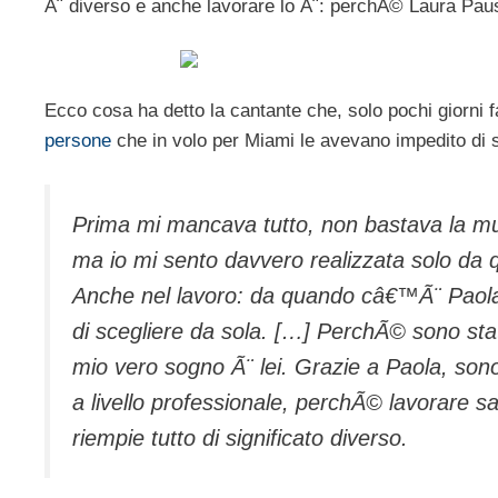
Ã¨ diverso e anche lavorare lo Ã¨: perchÃ© Laura Paus
Ecco cosa ha detto la cantante che, solo pochi giorni f
persone
che in volo per Miami le avevano impedito di st
Prima mi mancava tutto, non bastava la mus
ma io mi sento davvero realizzata solo da 
Anche nel lavoro: da quando câ€™Ã¨ Paola 
di scegliere da sola. […] PerchÃ© sono st
mio vero sogno Ã¨ lei. Grazie a Paola, sono 
a livello professionale, perchÃ© lavorare 
riempie tutto di significato diverso.