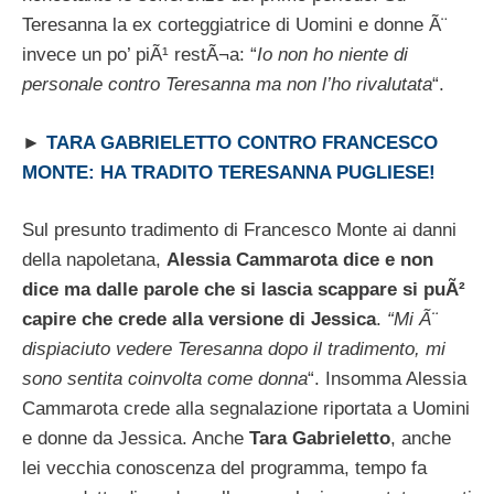
Teresanna la ex corteggiatrice di Uomini e donne Ã¨
invece un po’ piÃ¹ restÃ¬a: “
Io non ho niente di
personale contro Teresanna ma non l’ho rivalutata
“.
►
TARA GABRIELETTO CONTRO FRANCESCO
MONTE: HA TRADITO TERESANNA PUGLIESE!
Sul presunto tradimento di Francesco Monte ai danni
della napoletana,
Alessia Cammarota dice e non
dice ma dalle parole che si lascia scappare si puÃ²
capire che crede alla versione di Jessica
.
“Mi Ã¨
dispiaciuto vedere Teresanna dopo il tradimento, mi
sono sentita coinvolta come donna
“. Insomma Alessia
Cammarota crede alla segnalazione riportata a Uomini
e donne da Jessica. Anche
Tara Gabrieletto
, anche
lei vecchia conoscenza del programma, tempo fa