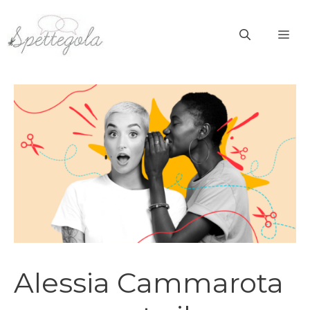
Vai
al
ME
contenuto
Alessia Cammarota