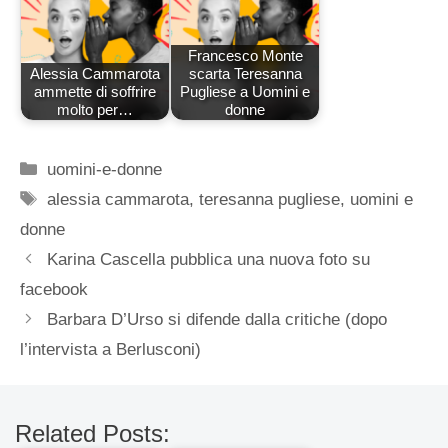
Francesco Monte
Alessia Cammarota
scarta Teresanna
ammette di soffrire
Pugliese a Uomini e
molto per…
donne
Categorie
uomini-e-donne
Tag
alessia cammarota
,
teresanna pugliese
,
uomini e
donne
Karina Cascella pubblica una nuova foto su
facebook
Barbara D’Urso si difende dalla critiche (dopo
l’intervista a Berlusconi)
Related Posts: