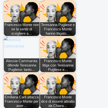
Francesco Monte non
Teresanna Pugliese e
se la sente di
Francesco Monte
scegliere a…
hanno litigato…
Alessia Cammarota
Francesco Monte
difende Teresanna
litiga con Teresanna
Pugliese: tanto…
Pugliese e…
Emiliana Carli attacca
Francesco Monte
Francesco Monte per
dice di essere attratto
aver…
da Chiara…