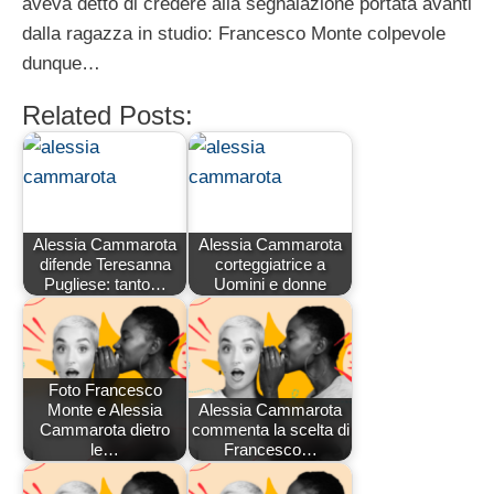
aveva detto di credere alla segnalazione portata avanti
dalla ragazza in studio: Francesco Monte colpevole
dunque…
Related Posts:
Alessia Cammarota
Alessia Cammarota
difende Teresanna
corteggiatrice a
Pugliese: tanto…
Uomini e donne
Foto Francesco
Monte e Alessia
Alessia Cammarota
Cammarota dietro
commenta la scelta di
le…
Francesco…