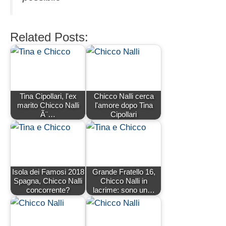
Related Posts:
Tina Cipollari, l'ex
Chicco Nalli cerca
marito Chicco Nalli
l'amore dopo Tina
Ã¨…
Cipollari
Isola dei Famosi 2018
Grande Fratello 16,
Spagna, Chicco Nalli
Chicco Nalli in
concorrente?
lacrime: sono un…