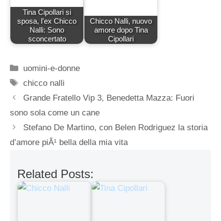
Tina Cipollari si
sposa, l'ex Chicco
Chicco Nalli, nuovo
Nalli: Sono
amore dopo Tina
sconcertato
Cipollari
Categorie
uomini-e-donne
Tag
chicco nalli
Grande Fratello Vip 3, Benedetta Mazza: Fuori
sono sola come un cane
Stefano De Martino, con Belen Rodriguez la storia
d’amore piÃ¹ bella della mia vita
Related Posts: