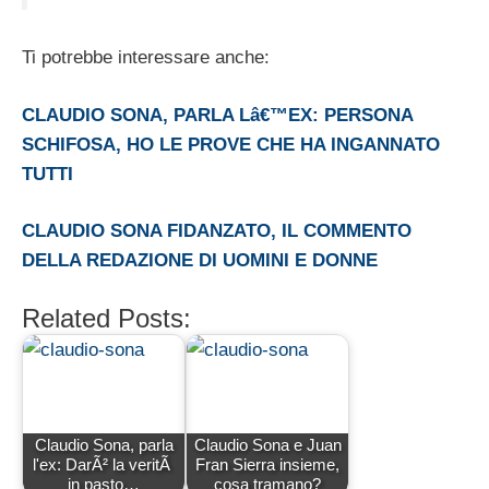
Ti potrebbe interessare anche:
CLAUDIO SONA, PARLA Lâ€™EX: PERSONA
SCHIFOSA, HO LE PROVE CHE HA INGANNATO
TUTTI
CLAUDIO SONA FIDANZATO, IL COMMENTO
DELLA REDAZIONE DI UOMINI E DONNE
Related Posts:
Claudio Sona, parla
Claudio Sona e Juan
l'ex: DarÃ² la veritÃ
Fran Sierra insieme,
in pasto…
cosa tramano?