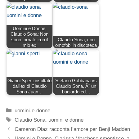
Uomini e Donne,
Claudio Sona: Non
sono tornato con il
Claudio Sona, cori
mio ex
omofobi in discoteca
Gianni Sperti insultato
Stefano Gabbana vs
dall'ex di Claudio
Claudio Sona, Ã¨ un
Sona Juan…
bugiardo ed…
Categorie
uomini-e-donne
Tag
Claudio Sona
,
uomini e donne
Cameron Diaz racconta l’amore per Benji Madden
Uomini e Donne, Clarissa Marchese smentisce la