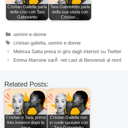
Cristian Gallella parla
Tara Gabrieletto parla
della crisi con Tara
della sua storia con
Gabrieletto
Cristian…
Categorie
uomini-e-donne
Tag
cristian gallella
,
uomini e donne
Melissa Satta presa in giro dagli interisti su Twitter
Emma Marrone sarÃ nel cast di Benvenuti al nord
Related Posts:
Cristian e Tara, prima
Cristian Gallella non
foto insieme dopo la
si vuole sposare con
pace
Tara Gabrieletto