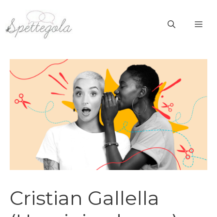
Vai
al
ME
contenuto
Cristian Gallella