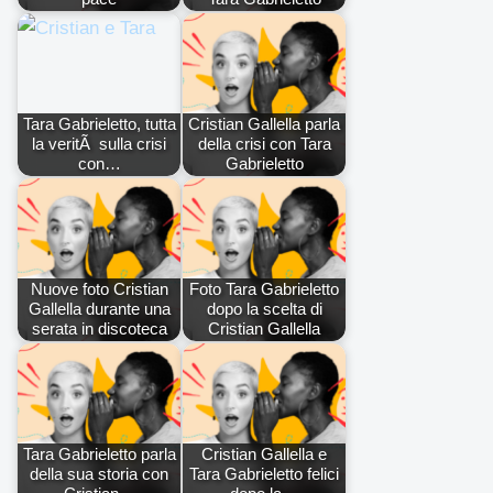
Tara Gabrieletto, tutta
Cristian Gallella parla
la veritÃ sulla crisi
della crisi con Tara
con…
Gabrieletto
Nuove foto Cristian
Foto Tara Gabrieletto
Gallella durante una
dopo la scelta di
serata in discoteca
Cristian Gallella
Tara Gabrieletto parla
Cristian Gallella e
della sua storia con
Tara Gabrieletto felici