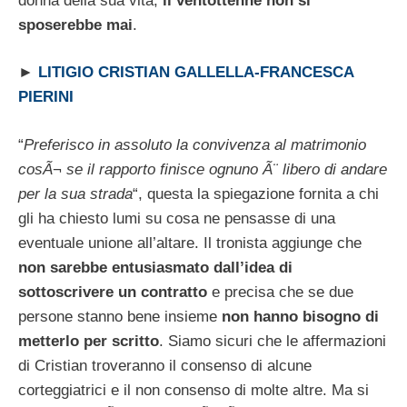
donna della sua vita,
il ventottenne non si
sposerebbe mai
.
►
LITIGIO CRISTIAN GALLELLA-FRANCESCA
PIERINI
“
Preferisco in assoluto la convivenza al matrimonio
cosÃ¬ se il rapporto finisce ognuno Ã¨ libero di andare
per la sua strada
“, questa la spiegazione fornita a chi
gli ha chiesto lumi su cosa ne pensasse di una
eventuale unione all’altare. Il tronista aggiunge che
non sarebbe entusiasmato dall’idea di
sottoscrivere un contratto
e precisa che se due
persone stanno bene insieme
non hanno bisogno di
metterlo per scritto
. Siamo sicuri che le affermazioni
di Cristian troveranno il consenso di alcune
corteggiatrici e il non consenso di molte altre. Ma si