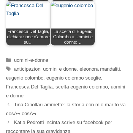
Francesca Del Taglia,
La scelta di Eugenio
dichiarazione d'amore
Colombo a Uomini e
su…
donne:…
Categorie
uomini-e-donne
Tag
anticipazioni uomini e donne
,
eleonora mandaliti
,
eugenio colombo
,
eugenio colombo sceglie
,
Francesca Del Taglia
,
scelta eugenio colombo
,
uomini
e donne
Tina Cipollari ammette: la storia con mio marito va
cosÃ¬ cosÃ¬
Katia Pedrotti incinta scrive su facebook per
raccontare la sua gravidanza