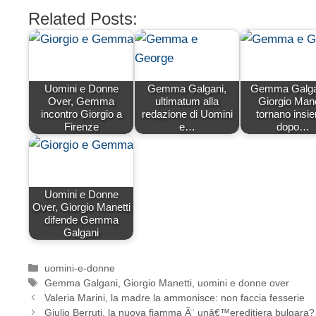
Related Posts:
Uomini e Donne
Gemma Galgani,
Gemma Galga
Over, Gemma
ultimatum alla
Giorgio Mane
incontro Giorgio a
redazione di Uomini
tornano insi
Firenze
e…
dopo…
Uomini e Donne
Over, Giorgio Manetti
difende Gemma
Galgani
Categorie
uomini-e-donne
Tag
Gemma Galgani
,
Giorgio Manetti
,
uomini e donne over
Valeria Marini, la madre la ammonisce: non faccia fesserie
Giulio Berruti, la nuova fiamma Ã¨ unâ€™ereditiera bulgara?