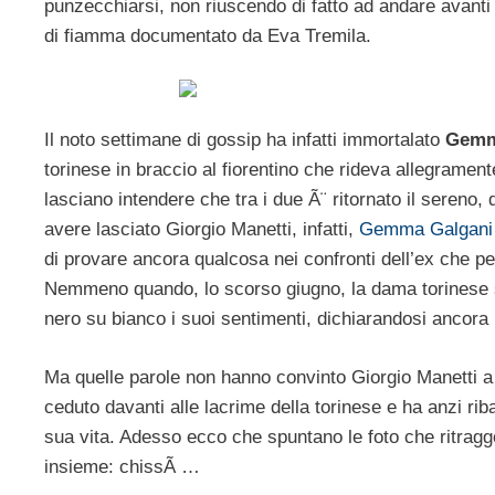
punzecchiarsi, non riuscendo di fatto ad andare avanti
di fiamma documentato da Eva Tremila.
Il noto settimane di gossip ha infatti immortalato
Gemm
torinese in braccio al fiorentino che rideva allegrament
lasciano intendere che tra i due Ã¨ ritornato il sereno,
avere lasciato Giorgio Manetti, infatti,
Gemma Galgani
di provare ancora qualcosa nei confronti dell’ex che per
Nemmeno quando, lo scorso giugno, la dama torinese si
nero su bianco i suoi sentimenti, dichiarandosi ancora 
Ma quelle parole non hanno convinto Giorgio Manetti a f
ceduto davanti alle lacrime della torinese e ha anzi rib
sua vita. Adesso ecco che spuntano le foto che ritraggo
insieme: chissÃ …