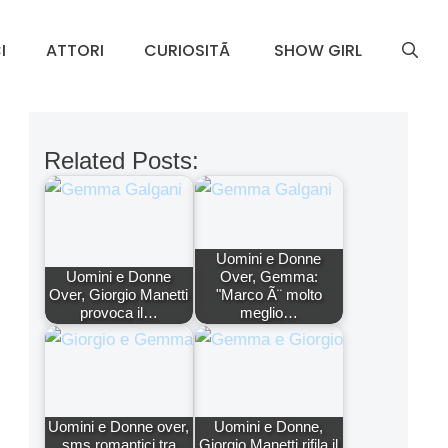
I
ATTORI
CURIOSITÃ
SHOW GIRL
Related Posts:
Uomini e Donne
Uomini e Donne
Over, Gemma:
Over, Giorgio Manetti
"Marco Ã¨ molto
provoca il…
meglio…
Uomini e Donne over,
Uomini e Donne,
sms romantici tra
Giorgio Manetti rifila il