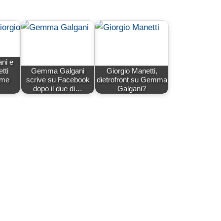
ni e
tti
Gemma Galgani
Giorgio Manetti,
eme
scrive su Facebook
dietrofront su Gemma
dopo il due di…
Galgani?