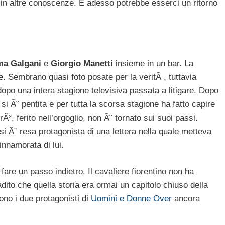
 in altre conoscenze. E adesso potrebbe esserci un ritorno
a Galgani
e
Giorgio Manetti
insieme in un bar. La
e. Sembrano quasi foto posate per la veritÃ , tuttavia
 dopo una intera stagione televisiva passata a litigare. Dopo
si Ã¨ pentita e per tutta la scorsa stagione ha fatto capire
Ã², ferito nell’orgoglio, non Ã¨ tornato sui suoi passi.
 Ã¨ resa protagonista di una lettera nella quale metteva
innamorata di lui.
are un passo indietro. Il cavaliere fiorentino non ha
adito che quella storia era ormai un capitolo chiuso della
no i due protagonisti di
Uomini e Donne Over
ancora