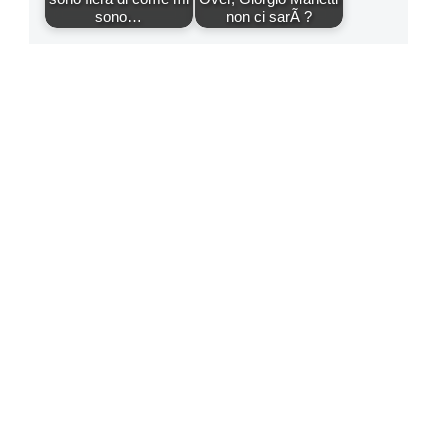
sono…
non ci sarÃ ?