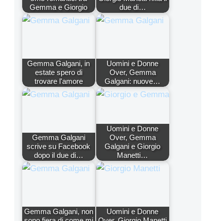
Gemma e Giorgio
due di…
Gemma Galgani, in
Uomini e Donne
estate spero di
Over, Gemma
trovare l'amore
Galgani: nuove…
Uomini e Donne
Gemma Galgani
Over, Gemma
scrive su Facebook
Galgani e Giorgio
dopo il due di…
Manetti…
Gemma Galgani, non
Uomini e Donne
sono fiera di come mi
Over, Giorgio Manetti