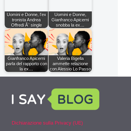
Uomini e Donne, l'ex
Uomini e Donne,
tronista Andrea
Gianfranco Apicerni
Offredi Ã¨ single
snobba la ex…
Gianfranco Apicerni
Valeria Bigella
parla del rapporto con
ammette relazione
la ex…
con Alessio Lo Passo
Dichiarazione sulla Privacy (UE)