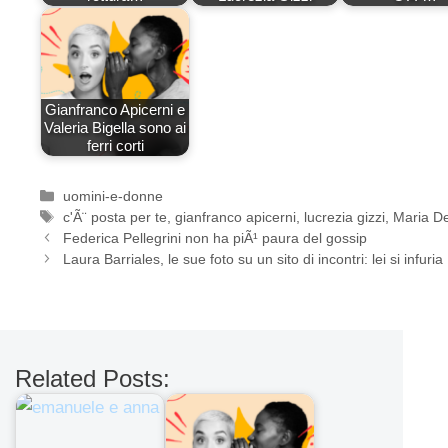
Gianfranco Apicerni e
Valeria Bigella sono ai
ferri corti
Categorie
uomini-e-donne
Tag
c'Ã¨ posta per te
,
gianfranco apicerni
,
lucrezia gizzi
,
Maria De
Federica Pellegrini non ha piÃ¹ paura del gossip
Laura Barriales, le sue foto su un sito di incontri: lei si infuria
Related Posts: