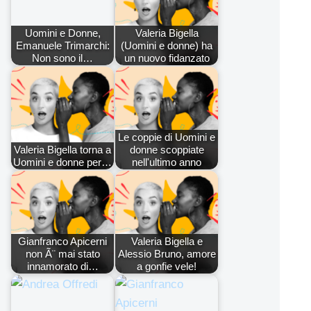
Uomini e Donne,
Valeria Bigella
Emanuele Trimarchi:
(Uomini e donne) ha
Non sono il…
un nuovo fidanzato
Le coppie di Uomini e
Valeria Bigella torna a
donne scoppiate
Uomini e donne per…
nell'ultimo anno
Gianfranco Apicerni
Valeria Bigella e
non Ã¨ mai stato
Alessio Bruno, amore
innamorato di…
a gonfie vele!