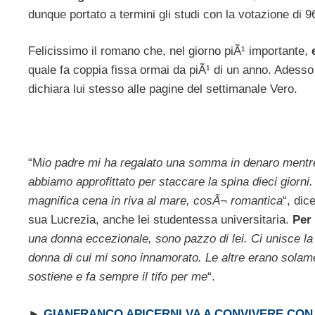
dunque portato a termini gli studi con la votazione di 9
Felicissimo il romano che, nel giorno piÃ¹ importante,
quale fa coppia fissa ormai da piÃ¹ di un anno. Adesso
dichiara lui stesso alle pagine del settimanale Vero.
“M
io padre mi ha regalato una somma in denaro mentr
abbiamo approfittato per staccare la spina dieci giorni
magnifica cena in riva al mare, cosÃ¬ romantica
“, dic
sua Lucrezia, anche lei studentessa universitaria.
Per 
una donna eccezionale, sono pazzo di lei. Ci unisce la
donna di cui mi sono innamorato. Le altre erano solame
sostiene e fa sempre il tifo per me
“.
►
GIANFRANCO APICERNI VA A CONVIVERE CON 