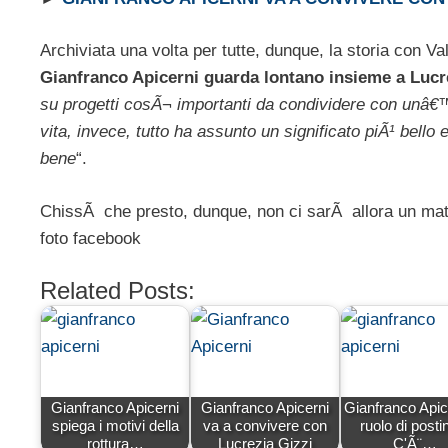
Archiviata una volta per tutte, dunque, la storia con Vale
Gianfranco Apicerni guarda lontano insieme a Lucr
su progetti cosÃ¬ importanti da condividere con unâ€™
vita, invece, tutto ha assunto un significato piÃ¹ bel
bene
“.
ChissÃ che presto, dunque, non ci sarÃ allora un ma
foto facebook
Related Posts:
Gianfranco Apicerni
Gianfranco Apicerni
Gianfranco Apice
spiega i motivi della
va a convivere con
ruolo di posti
rottura…
Lucrezia Gizzi
C'Ã¨…