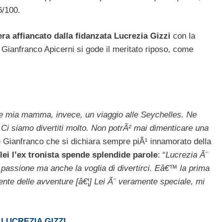
6/100.
era affiancato dalla fidanzata Lucrezia Gizzi
con la
 Gianfranco Apicerni si gode il meritato riposo, come
e mia mamma, invece, un viaggio alle Seychelles. Ne
. Ci siamo divertiti molto. Non potrÃ² mai dimenticare una
e Gianfranco che si dichiara sempre piÃ¹ innamorato della
lei l’ex tronista spende splendide parole
: “
Lucrezia Ã¨
 passione ma anche la voglia di divertirci. Eâ€™ la prima
nte delle avventure [â€¦] Lei Ã¨ veramente speciale, mi
LUCREZIA GIZZI