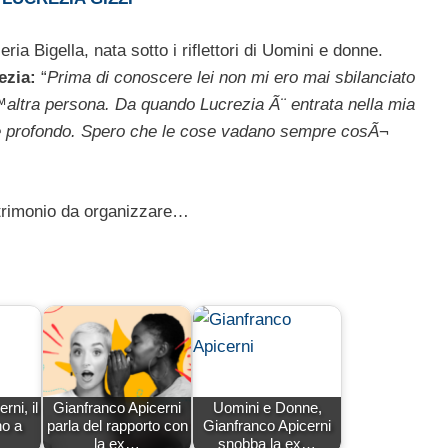
ria Bigella, nata sotto i riflettori di Uomini e donne.
ezia:
“
Prima di conoscere lei non mi ero mai sbilanciato
altra persona. Da quando Lucrezia Ã¨ entrata nella mia
lo e profondo. Spero che le cose vadano sempre cosÃ¬
trimonio da organizzare…
rni, il
Gianfranco Apicerni
Uomini e Donne,
no a
parla del rapporto con
Gianfranco Apicerni
la ex…
snobba la ex…