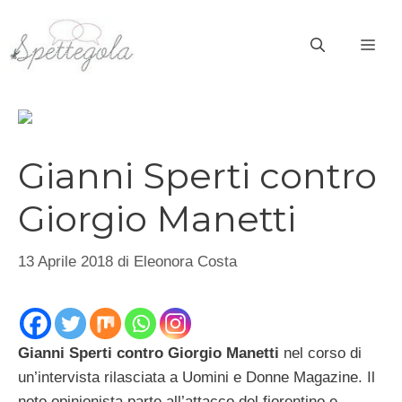
Vai
al
ME
contenuto
Gianni Sperti contro
Giorgio Manetti
13 Aprile 2018
di
Eleonora Costa
Gianni Sperti contro Giorgio Manetti
nel corso di
un’intervista rilasciata a Uomini e Donne Magazine. Il
noto opinionista parte all’attacco del fiorentino e