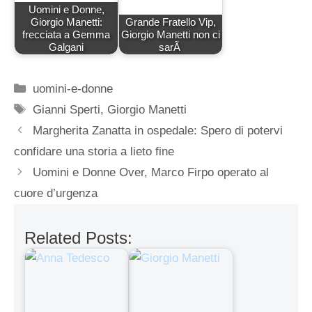
Uomini e Donne,
Giorgio Manetti:
Grande Fratello Vip,
frecciata a Gemma
Giorgio Manetti non ci
Galgani
sarÃ
Categorie
uomini-e-donne
Tag
Gianni Sperti
,
Giorgio Manetti
Margherita Zanatta in ospedale: Spero di potervi
confidare una storia a lieto fine
Uomini e Donne Over, Marco Firpo operato al
cuore d’urgenza
Related Posts: