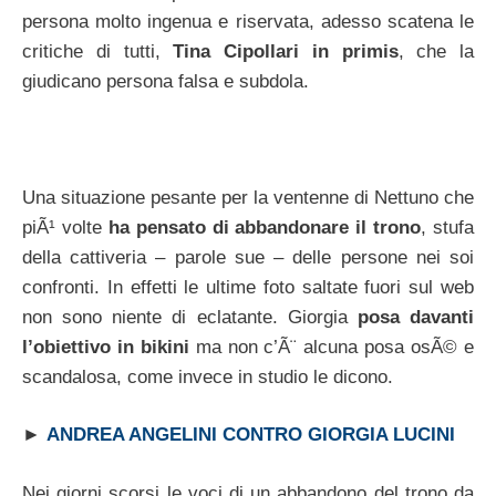
persona molto ingenua e riservata, adesso scatena le
critiche di tutti,
Tina Cipollari in primis
, che la
giudicano persona falsa e subdola.
Una situazione pesante per la ventenne di Nettuno che
piÃ¹ volte
ha pensato di abbandonare il trono
, stufa
della cattiveria – parole sue – delle persone nei soi
confronti. In effetti le ultime foto saltate fuori sul web
non sono niente di eclatante. Giorgia
posa davanti
l’obiettivo in bikini
ma non c’Ã¨ alcuna posa osÃ© e
scandalosa, come invece in studio le dicono.
►
ANDREA ANGELINI CONTRO GIORGIA LUCINI
Nei giorni scorsi le voci di un abbandono del trono da