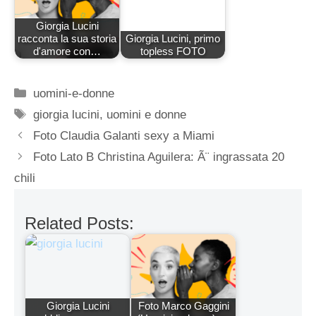
Giorgia Lucini
racconta la sua storia
Giorgia Lucini, primo
d'amore con…
topless FOTO
Categorie
uomini-e-donne
Tag
giorgia lucini
,
uomini e donne
Foto Claudia Galanti sexy a Miami
Foto Lato B Christina Aguilera: Ã¨ ingrassata 20
chili
Related Posts:
Giorgia Lucini
Foto Marco Gaggini