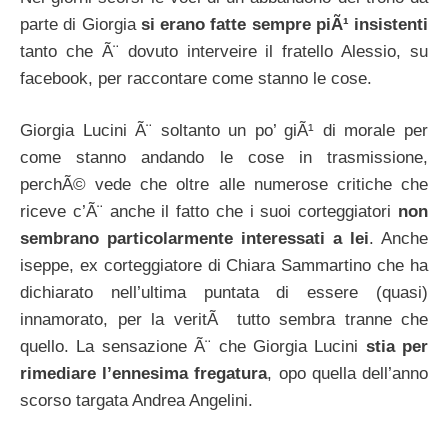
parte di Giorgia
si erano fatte sempre piÃ¹ insistenti
tanto che Ã¨ dovuto interveire il fratello Alessio, su
facebook, per raccontare come stanno le cose.
Giorgia Lucini Ã¨ soltanto un po’ giÃ¹ di morale per
come stanno andando le cose in trasmissione,
perchÃ© vede che oltre alle numerose critiche che
riceve c’Ã¨ anche il fatto che i suoi corteggiatori
non
sembrano particolarmente interessati a lei
. Anche
iseppe, ex corteggiatore di Chiara Sammartino che ha
dichiarato nell’ultima puntata di essere (quasi)
innamorato, per la veritÃ tutto sembra tranne che
quello. La sensazione Ã¨ che Giorgia Lucini
stia per
rimediare l’ennesima fregatura
, opo quella dell’anno
scorso targata Andrea Angelini.