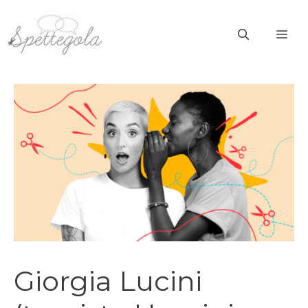
Vai
al
ME
contenuto
Giorgia Lucini