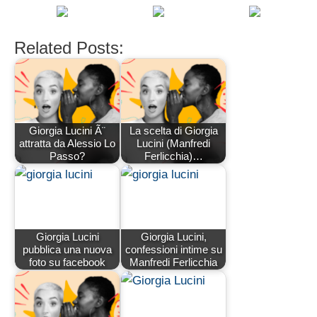
Related Posts:
Giorgia Lucini Ã¨
La scelta di Giorgia
attratta da Alessio Lo
Lucini (Manfredi
Passo?
Ferlicchia)…
Giorgia Lucini
Giorgia Lucini,
pubblica una nuova
confessioni intime su
foto su facebook
Manfredi Ferlicchia