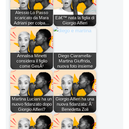
Alessio Lo Passo
scaricato da Mara
Eâ€™ nata la figlia di
Adriani per colpa…
Giorgio Alfieri
Annalisa Minetti
Diego Ciaramella-
considera il figlio
Martina Giuffrida,
come GesÃ¹
nuova foto insieme
Martina Luciani ha un
Giorgio Alfieri ha una
nuovo fidanzato dopo
nuova fidanzata: Ã¨
Giorgio Alfieri?
Benedetta Zoli