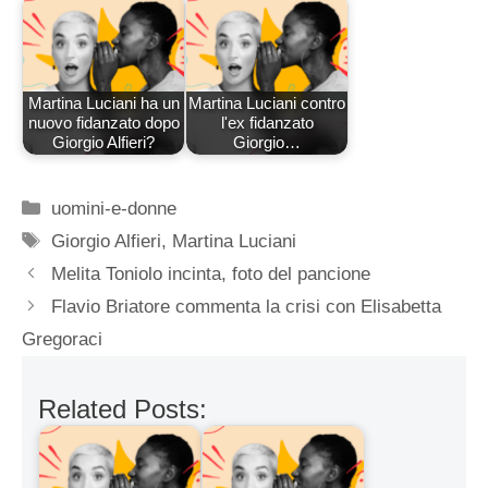
Martina Luciani ha un
Martina Luciani contro
nuovo fidanzato dopo
l'ex fidanzato
Giorgio Alfieri?
Giorgio…
Categorie
uomini-e-donne
Tag
Giorgio Alfieri
,
Martina Luciani
Melita Toniolo incinta, foto del pancione
Flavio Briatore commenta la crisi con Elisabetta
Gregoraci
Related Posts: