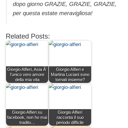
dopo giorno GRAZIE, GRAZIE, GRAZIE,
per questa estate meravigliosa!
Related Posts:
Giorgio Alfieri, Asia Ã¨
Giorgio Alfieri e
l'unico vero amore
Martina Luciani sono
della mia vita
tornati insieme?
Giorgio Alfieri su
Giorgio Alfieri
facebook, non ho mai
racconta il suo
tradito…
periodo difficile