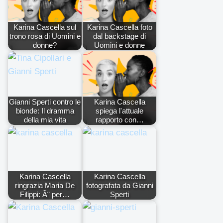
Karina Cascella sul
Karina Cascella foto
trono rosa di Uomini e
dal backstage di
donne?
Uomini e donne
Gianni Sperti contro le
Karina Cascella
bionde: Il dramma
spiega l'attuale
della mia vita
rapporto con…
Karina Cascella
Karina Cascella
ringrazia Maria De
fotografata da Gianni
Filippi: Ã¨ per…
Sperti