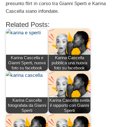
presunto flirt in corso tra Gianni Sperti e Karina
Cascella siano infondate.
Related Posts:
Karina Cascella e
Karina Cascella
Gianni Sperti, nuova
pubblica una nuova
foto su facebook
foto su facebook
Karina Cascella
Karina Cascella svela
fotografata da Gianni
il rapporto con Gianni
Sperti
Sperti