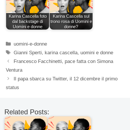
Karina Cascella foto
Karina Cascella sul
dal backstage di
trono rosa di Uomini e
Uomini e donne
donne?
Categorie
uomini-e-donne
Tag
Gianni Sperti
,
karina cascella
,
uomini e donne
Francesco Facchinetti, pace fatta con Simona
Ventura
Il papa sbarca su Twitter, il 12 dicembre il primo
status
Related Posts: