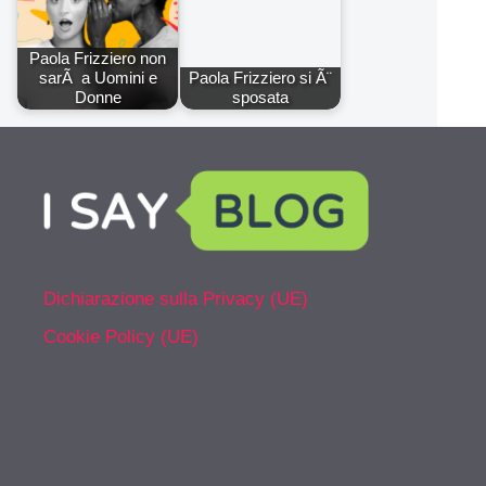
Paola Frizziero non
sarÃ a Uomini e
Paola Frizziero si Ã¨
Donne
sposata
Dichiarazione sulla Privacy (UE)
Cookie Policy (UE)