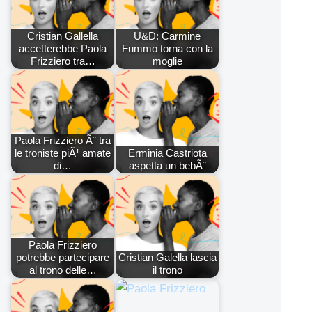
Cristian Gallella
U&D: Carmine
accetterebbe Paola
Fummo torna con la
Frizziero tra…
moglie
Paola Frizziero Ã¨ tra
le troniste piÃ¹ amate
Erminia Castriota
di…
aspetta un bebÃ¨
Paola Frizziero
potrebbe partecipare
Cristian Galella lascia
al trono delle…
il trono