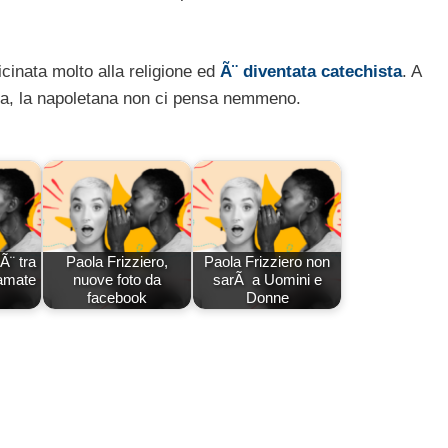
vicinata molto alla religione ed
Ã¨ diventata catechista
. A
mma, la napoletana non ci pensa nemmeno.
Ã¨ tra
Paola Frizziero,
Paola Frizziero non
 amate
nuove foto da
sarÃ a Uomini e
facebook
Donne