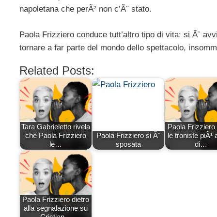
napoletana che perÃ² non c’Ã¨ stato.
Paola Frizziero conduce tutt’altro tipo di vita: si Ã¨ av
tornare a far parte del mondo dello spettacolo, inso
Related Posts:
Tara Gabrieletto rivela
Paola Frizziero 
che Paola Frizziero
Paola Frizziero si Ã¨
le troniste piÃ¹
le…
sposata
di…
Paola Frizziero dietro
alla segnalazione su
Cristian…