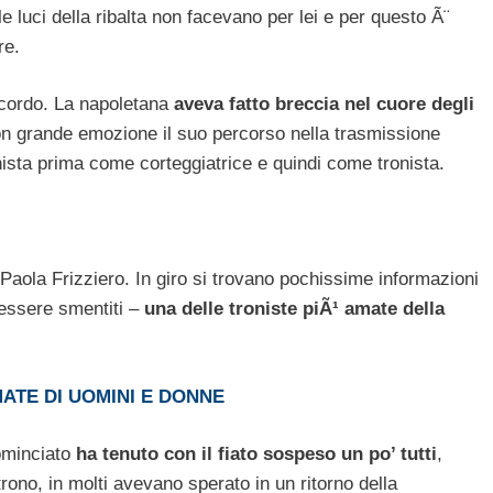
 luci della ribalta non facevano per lei e per questo Ã¨
re.
icordo. La napoletana
aveva fatto breccia nel cuore degli
 grande emozione il suo percorso nella trasmissione
nista prima come corteggiatrice e quindi come tronista.
 Paola Frizziero. In giro si trovano pochissime informazioni
 essere smentiti –
una delle troniste piÃ¹ amate della
MATE DI UOMINI E DONNE
ominciato
ha tenuto con il fiato sospeso un po’ tutti
,
rono, in molti avevano sperato in un ritorno della