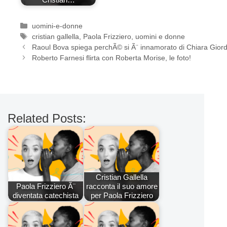
Categorie
uomini-e-donne
Tag
cristian gallella
,
Paola Frizziero
,
uomini e donne
Raoul Bova spiega perchÃ© si Ã¨ innamorato di Chiara Gior
Roberto Farnesi flirta con Roberta Morise, le foto!
Related Posts:
Cristian Gallella
Paola Frizziero Ã¨
racconta il suo amore
diventata catechista
per Paola Frizziero