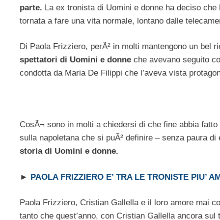
parte.
La ex tronista di Uomini e donne ha deciso che le
tornata a fare una vita normale, lontano dalle telecame
Di Paola Frizziero, perÃ² in molti mantengono un bel r
spettatori di Uomini e donne
che avevano seguito con
condotta da Maria De Filippi che l’aveva vista protago
CosÃ¬ sono in molti a chiedersi di che fine abbia fatto
sulla napoletana che si puÃ² definire – senza paura di
storia di Uomini e donne.
►
PAOLA FRIZZIERO E’ TRA LE TRONISTE PIU’ A
Paola Frizziero, Cristian Gallella e il loro amore mai c
tanto che quest’anno, con Cristian Gallella ancora sul t