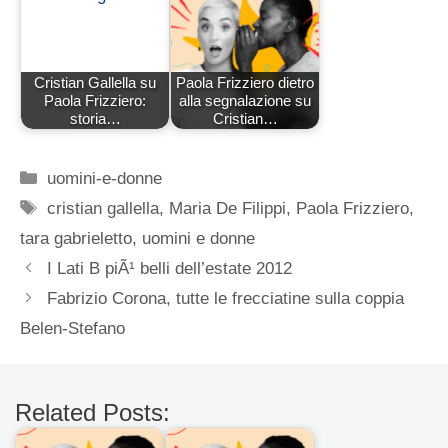
Cristian Gallella su
Paola Frizziero dietro
Paola Frizziero:
alla segnalazione su
storia…
Cristian…
Categorie
uomini-e-donne
Tag
cristian gallella
,
Maria De Filippi
,
Paola Frizziero
,
tara gabrieletto
,
uomini e donne
I Lati B piÃ¹ belli dell’estate 2012
Fabrizio Corona, tutte le frecciatine sulla coppia
Belen-Stefano
Related Posts: