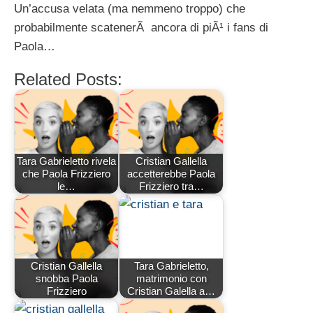
Un’accusa velata (ma nemmeno troppo) che
probabilmente scatenerÃ ancora di piÃ¹ i fans di
Paola…
Related Posts:
Tara Gabrieletto rivela
Cristian Gallella
che Paola Frizziero
accetterebbe Paola
le…
Frizziero tra…
Cristian Gallella
Tara Gabrieletto,
snobba Paola
matrimonio con
Frizziero
Cristian Galella a…