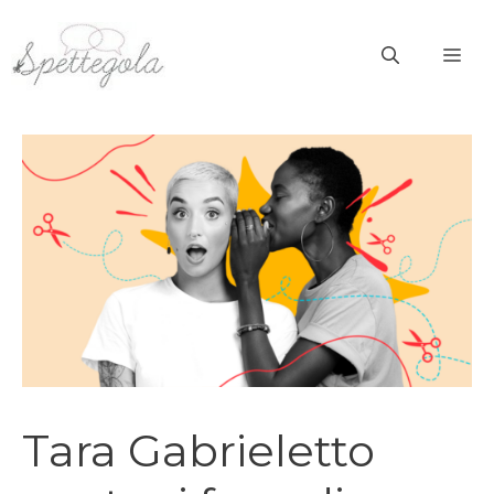
Vai
al
ME
contenuto
Tara Gabrieletto