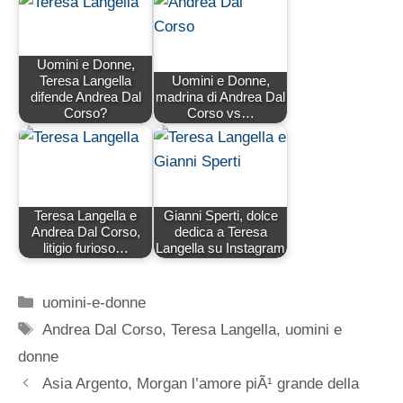
Uomini e Donne,
Teresa Langella
Uomini e Donne,
difende Andrea Dal
madrina di Andrea Dal
Corso?
Corso vs…
Teresa Langella e
Gianni Sperti, dolce
Andrea Dal Corso,
dedica a Teresa
litigio furioso…
Langella su Instagram
Categorie
uomini-e-donne
Tag
Andrea Dal Corso
,
Teresa Langella
,
uomini e
donne
Asia Argento, Morgan l’amore piÃ¹ grande della