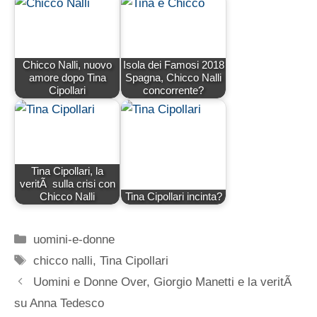
Chicco Nalli, nuovo
Isola dei Famosi 2018
amore dopo Tina
Spagna, Chicco Nalli
Cipollari
concorrente?
Tina Cipollari, la
veritÃ sulla crisi con
Chicco Nalli
Tina Cipollari incinta?
Categorie
uomini-e-donne
Tag
chicco nalli
,
Tina Cipollari
Uomini e Donne Over, Giorgio Manetti e la veritÃ
su Anna Tedesco