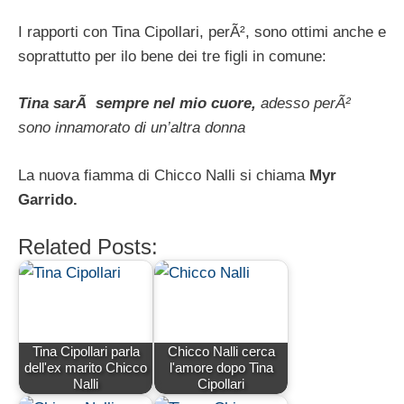
I rapporti con Tina Cipollari, perÃ², sono ottimi anche e
soprattutto per ilo bene dei tre figli in comune:
Tina sarÃ sempre nel mio cuore,
adesso perÃ²
sono innamorato di un’altra donna
La nuova fiamma di Chicco Nalli si chiama
Myr
Garrido.
Related Posts:
Tina Cipollari parla
Chicco Nalli cerca
dell'ex marito Chicco
l'amore dopo Tina
Nalli
Cipollari