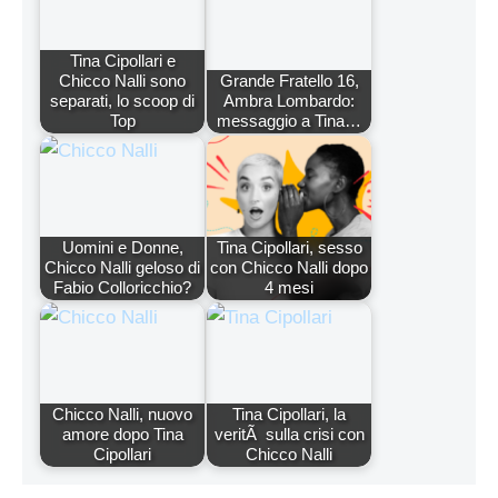
Tina Cipollari e
Chicco Nalli sono
Grande Fratello 16,
separati, lo scoop di
Ambra Lombardo:
Top
messaggio a Tina…
Uomini e Donne,
Tina Cipollari, sesso
Chicco Nalli geloso di
con Chicco Nalli dopo
Fabio Colloricchio?
4 mesi
Chicco Nalli, nuovo
Tina Cipollari, la
amore dopo Tina
veritÃ sulla crisi con
Cipollari
Chicco Nalli