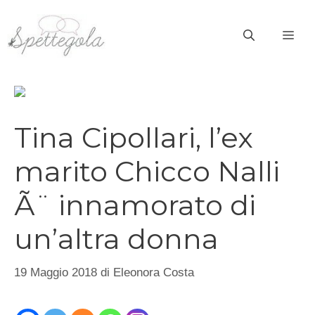
Vai
al
ME
contenuto
Tina Cipollari, l’ex
marito Chicco Nalli
Ã¨ innamorato di
un’altra donna
19 Maggio 2018
di
Eleonora Costa