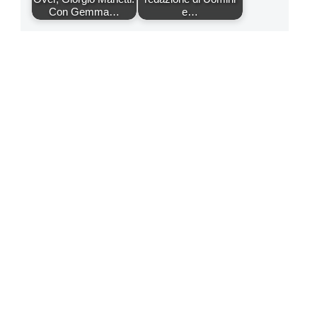
Con Gemma…
e…