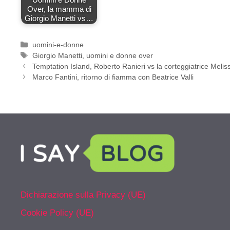
Over, la mamma di
Giorgio Manetti vs…
Categorie
uomini-e-donne
Tag
Giorgio Manetti
,
uomini e donne over
Temptation Island, Roberto Ranieri vs la corteggiatrice Melis
Marco Fantini, ritorno di fiamma con Beatrice Valli
Dichiarazione sulla Privacy (UE)
Cookie Policy (UE)