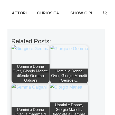
I
ATTORI
CURIOSITÃ
SHOW GIRL
Related Posts:
Uomini e Donne
Over, Giorgio Manetti
Uomini e Donne
difende Gemma
Over, Giorgio Manetti
Galgani
(George)…
Uomini e Donne,
Uomini e Donne
Giorgio Manetti:
Over, la mamma di
frecciata a Gemma