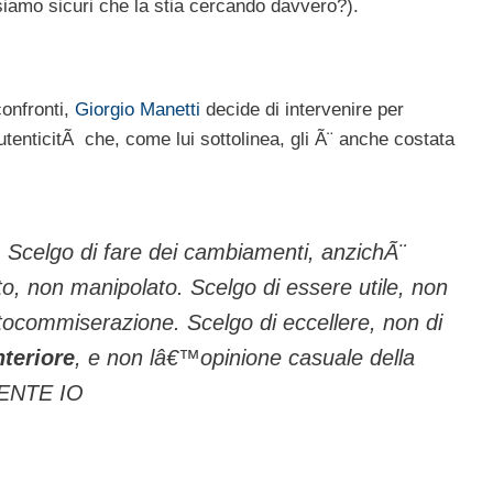
iamo sicuri che la stia cercando davvero?).
onfronti,
Giorgio Manetti
decide di intervenire per
utenticitÃ che, come lui sottolinea, gli Ã¨ anche costata
. Scelgo di fare dei cambiamenti, anzichÃ¨
o, non manipolato. Scelgo di essere utile, non
ocommiserazione. Scelgo di eccellere, non di
nteriore
, e non lâ€™opinione casuale della
ENTE IO