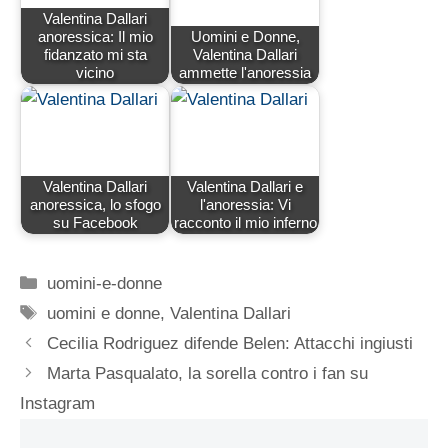
Valentina Dallari
anoressica: Il mio
Uomini e Donne,
fidanzato mi sta
Valentina Dallari
vicino
ammette l'anoressia
Valentina Dallari
Valentina Dallari e
anoressica, lo sfogo
l'anoressia: Vi
su Facebook
racconto il mio inferno
Categorie
uomini-e-donne
Tag
uomini e donne
,
Valentina Dallari
Cecilia Rodriguez difende Belen: Attacchi ingiusti
Marta Pasqualato, la sorella contro i fan su
Instagram