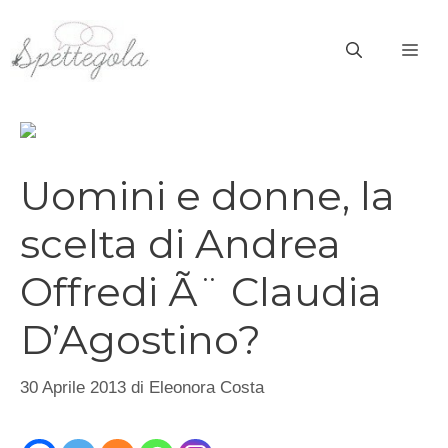
Vai
al
ME
contenuto
Uomini e donne, la
scelta di Andrea
Offredi Ã¨ Claudia
D’Agostino?
30 Aprile 2013
di
Eleonora Costa