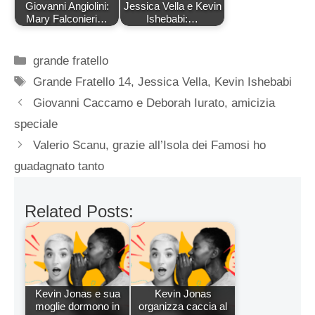
Giovanni Angiolini:
Jessica Vella e Kevin
Mary Falconieri…
Ishebabi:…
Categorie
grande fratello
Tag
Grande Fratello 14
,
Jessica Vella
,
Kevin Ishebabi
Giovanni Caccamo e Deborah Iurato, amicizia
speciale
Valerio Scanu, grazie all’Isola dei Famosi ho
guadagnato tanto
Related Posts:
Kevin Jonas e sua
Kevin Jonas
moglie dormono in
organizza caccia al