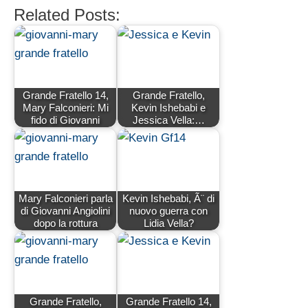
Related Posts:
Grande Fratello 14,
Grande Fratello,
Mary Falconieri: Mi
Kevin Ishebabi e
fido di Giovanni
Jessica Vella:…
Mary Falconieri parla
Kevin Ishebabi, Ã¨ di
di Giovanni Angiolini
nuovo guerra con
dopo la rottura
Lidia Vella?
Grande Fratello,
Grande Fratello 14,