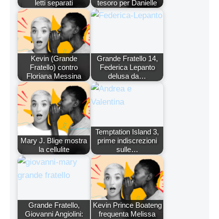
letti separati
tesoro per Danielle
Kevin (Grande
Grande Fratello 14,
Fratello) contro
Federica Lepanto
Floriana Messina
delusa da…
Temptation Island 3,
Mary J. Blige mostra
prime indiscrezioni
la cellulite
sulle…
Grande Fratello,
Kevin Prince Boateng
Giovanni Angiolini:
frequenta Melissa