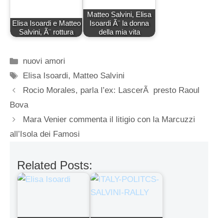
Matteo Salvini, Elisa
Elisa Isoardi e Matteo
Isoardi Ã¨ la donna
Salvini, Ã¨ rottura
della mia vita
Categorie
nuovi amori
Tag
Elisa Isoardi
,
Matteo Salvini
Rocio Morales, parla l’ex: LascerÃ presto Raoul
Bova
Mara Venier commenta il litigio con la Marcuzzi
all’Isola dei Famosi
Related Posts: