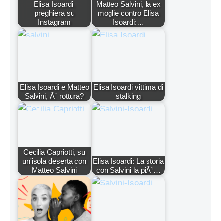
Elisa Isoardi,
Matteo Salvini, la ex
preghiera su
moglie contro Elisa
Instagram
Isoardi:…
Elisa Isoardi e Matteo
Elisa Isoardi vittima di
Salvini, Ã¨ rottura?
stalking
Cecilia Capriotti, su
un'isola deserta con
Elisa Isoardi: La storia
Matteo Salvini
con Salvini la piÃ¹…