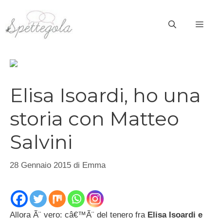
Vai
al
ME
contenuto
Elisa Isoardi, ho una
storia con Matteo
Salvini
28 Gennaio 2015
di
Emma
Allora Ã¨ vero: câ€™Ã¨ del tenero fra
Elisa Isoardi e