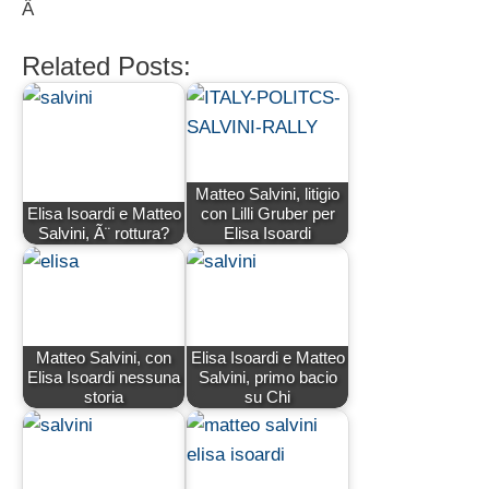
Â
Related Posts:
Matteo Salvini, litigio
Elisa Isoardi e Matteo
con Lilli Gruber per
Salvini, Ã¨ rottura?
Elisa Isoardi
Matteo Salvini, con
Elisa Isoardi e Matteo
Elisa Isoardi nessuna
Salvini, primo bacio
storia
su Chi