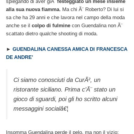
spiegando di aver giÃ
festeggiato un mese insieme
alla sua nuova fiamma.
Ma chi Ã¨ Roberto? Di lui si
sa che ha 29 anni e che lavora nel campo della moda
anche se il
colpo di fulmine
con Guendalina non Ã¨
scattato dietro qualche shooting di moda.
►
GUENDALINA CANESSA AMICA DI FRANCESCA
DE ANDRE’
Ci siamo conosciuti da CurÃ², un
ristorante siciliano. Prima c’Ã¨ stato un
gioco di sguardi, poi gli ho scritto alcuni
messaggini socialâ€¦
Insomma Guendalina perde il pelo, ma non il vizio: