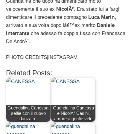
Guendalina che dopo ha dimenticato molto
velocemente il suo ex
NicolÃ²
. Era stato lui a fargli
dimenticare il precedente compagno
Luca Marin,
arrivato a sua volta dopo lâ€™ex marito
Daniele
Interrante
che adesso fa coppia fissa con Francesca
De AndrÃ¨.
PHOTO CREDITS|INSTAGRAM
Related Posts:
Guendalina Canessa,
Guendalina Canessa
selfie con il nuovo
e NicolÃ² Casini,
fidanzato…
amore a gonfie vele