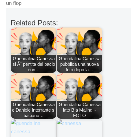
un flop
Related Posts:
Guendalina Canessa
Guendalina Canessa
si Ã¨ pentita del bacio
pubblica una nuova
con…
foto dopo la…
Guendalina Canessa
Guendalina Canessa
e Daniele Interrante si
lato B a Malindi -
baciano…
FOTO