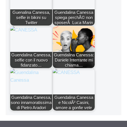
Guenalina Canessa,
Guendalina Canessa
selfie in bikini su
spiega perchÃ© non
Twitter
sposerÃ Luca Marin
Guendalina Canessa,
Guendalina Canessa:
selfie con il nuovo
Daniele Interrante mi
fidanzato…
chiama…
Guendalina Canessa,
Guendalina Canessa
sono innamoratissima
e NicolÃ² Casini,
di Pietro Aradori
amore a gonfie vele