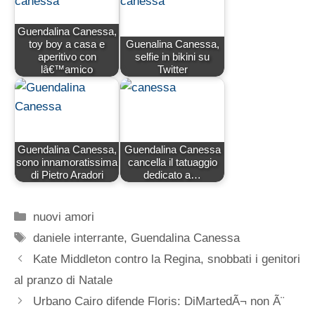
Guendalina Canessa,
toy boy a casa e
Guenalina Canessa,
aperitivo con
selfie in bikini su
lâ€™amico
Twitter
Guendalina Canessa,
Guendalina Canessa
sono innamoratissima
cancella il tatuaggio
di Pietro Aradori
dedicato a…
Categorie
nuovi amori
Tag
daniele interrante
,
Guendalina Canessa
Kate Middleton contro la Regina, snobbati i genitori
al pranzo di Natale
Urbano Cairo difende Floris: DiMartedÃ¬ non Ã¨