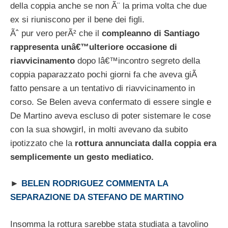
della coppia anche se non Ã¨ la prima volta che due
ex si riuniscono per il bene dei figli.
Ãˆ pur vero perÃ² che il
compleanno di Santiago
rappresenta unâ€™ulteriore occasione di
riavvicinamento
dopo lâ€™incontro segreto della
coppia paparazzato pochi giorni fa che aveva giÃ
fatto pensare a un tentativo di riavvicinamento in
corso. Se Belen aveva confermato di essere single e
De Martino aveva escluso di poter sistemare le cose
con la sua showgirl, in molti avevano da subito
ipotizzato che la
rottura annunciata dalla coppia era
semplicemente un gesto mediatico.
►
BELEN RODRIGUEZ COMMENTA LA
SEPARAZIONE DA STEFANO DE MARTINO
Insomma la rottura sarebbe stata studiata a tavolino