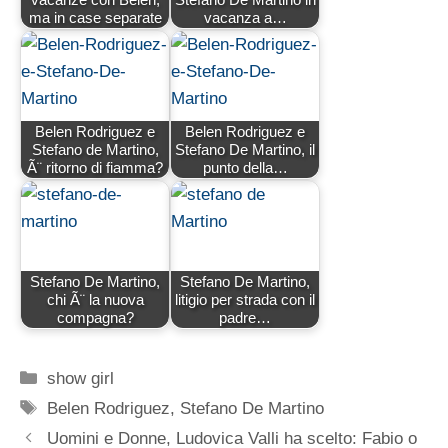
ma in case separate
vacanza a…
Belen Rodriguez e
Belen Rodriguez e
Stefano de Martino,
Stefano De Martino, il
Ã¨ ritorno di fiamma?
punto della…
Stefano De Martino,
Stefano De Martino,
chi Ã¨ la nuova
litigio per strada con il
compagna?
padre…
Categorie
show girl
Tag
Belen Rodriguez
,
Stefano De Martino
Uomini e Donne, Ludovica Valli ha scelto: Fabio o