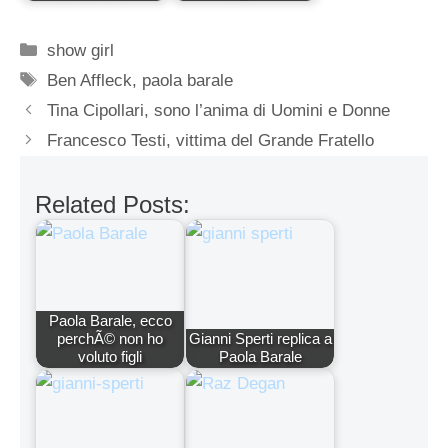
Categorie
show girl
Tag
Ben Affleck
,
paola barale
Tina Cipollari, sono l’anima di Uomini e Donne
Francesco Testi, vittima del Grande Fratello
Related Posts:
Paola Barale, ecco
perchÃ© non ho
Gianni Sperti replica a
voluto figli
Paola Barale