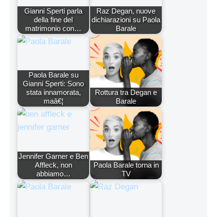
Gianni Sperti parla
Raz Degan, nuove
della fine del
dichiarazioni su Paola
matrimonio con…
Barale
Paola Barale su
Gianni Sperti: Sono
stata innamorata,
Rottura tra Degan e
maâ€¦
Barale
Jennifer Garner e Ben
Affleck, non
Paola Barale torna in
abbiamo…
TV