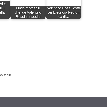
si e
, i
Linda Moreselli
Valentino Rossi, cotta
lla
difende Valentino
per Eleonora Pedron,
Rossi sui social
ex di…
a facile