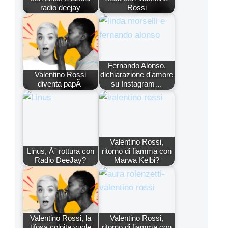
radio deejay
Rossi
Fernando Alonso,
Valentino Rossi
dichiarazione d'amore
diventa papÃ
su Instagram…
Valentino Rossi,
Linus, Ã¨ rottura con
ritorno di fiamma con
Radio DeeJay?
Marwa Kelbi?
Valentino Rossi, la
Valentino Rossi,
tifosa colpita vuole
ritorno di fiamma con