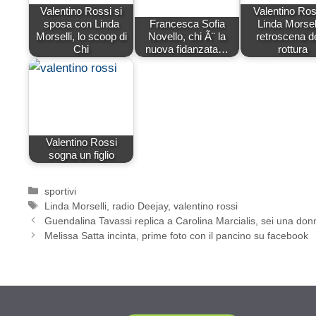
Valentino Rossi si
Valentino Ros
sposa con Linda
Francesca Sofia
Linda Morselli
Morselli, lo scoop di
Novello, chi Ã¨ la
retroscena de
Chi
nuova fidanzata…
rottura
Valentino Rossi
sogna un figlio
Categorie
sportivi
Tag
Linda Morselli
,
radio Deejay
,
valentino rossi
Guendalina Tavassi replica a Carolina Marcialis, sei una donn
Melissa Satta incinta, prime foto con il pancino su facebook