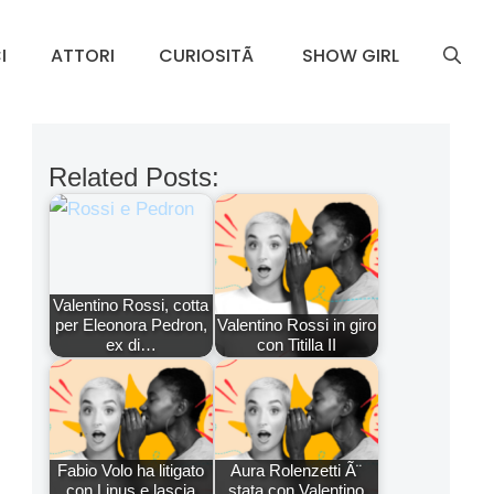
I
ATTORI
CURIOSITÃ
SHOW GIRL
Related Posts:
Valentino Rossi, cotta
per Eleonora Pedron,
Valentino Rossi in giro
ex di…
con Titilla II
Fabio Volo ha litigato
Aura Rolenzetti Ã¨
con Linus e lascia
stata con Valentino