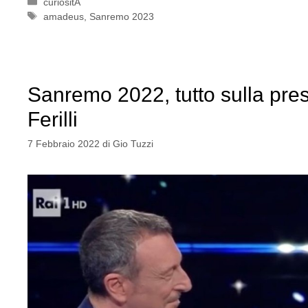
Categorie
curiositÃ
Tag
amadeus
,
Sanremo 2023
Sanremo 2022, tutto sulla pre
Ferilli
7 Febbraio 2022
di
Gio Tuzzi