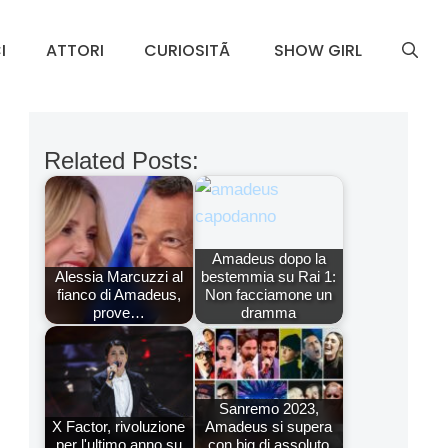
I
ATTORI
CURIOSITÃ
SHOW GIRL
Related Posts:
Amadeus dopo la
Alessia Marcuzzi al
bestemmia su Rai 1:
fianco di Amadeus,
Non facciamone un
prove…
dramma
Sanremo 2023,
X Factor, rivoluzione
Amadeus si supera
per l'ultimo anno su
con big di assoluto