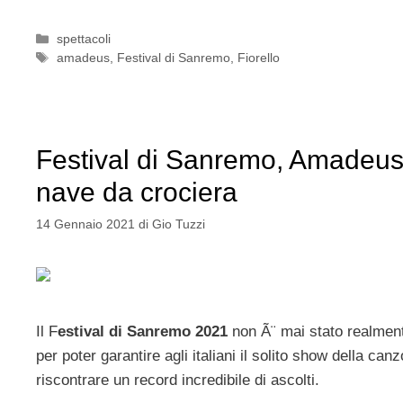
Categorie
spettacoli
Tag
amadeus
,
Festival di Sanremo
,
Fiorello
Festival di Sanremo, Amadeus c
nave da crociera
14 Gennaio 2021
di
Gio Tuzzi
Il F
estival di Sanremo 2021
non Ã¨ mai stato realment
per poter garantire agli italiani il solito show della ca
riscontrare un record incredibile di ascolti.