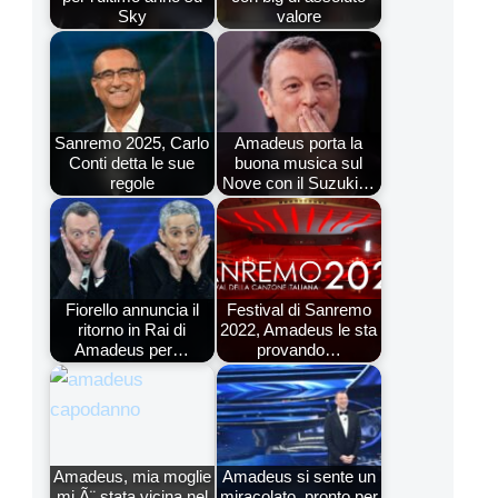
Sky
valore
Sanremo 2025, Carlo
Amadeus porta la
Conti detta le sue
buona musica sul
regole
Nove con il Suzuki…
Fiorello annuncia il
Festival di Sanremo
ritorno in Rai di
2022, Amadeus le sta
Amadeus per…
provando…
Amadeus, mia moglie
Amadeus si sente un
mi Ã¨ stata vicina nel
miracolato, pronto per