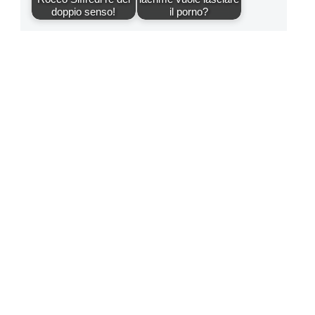
doppio senso!
il porno?