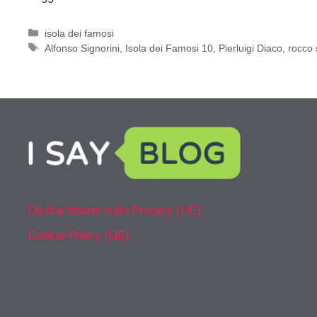
Categorie
isola dei famosi
Tag
Alfonso Signorini
,
Isola dei Famosi 10
,
Pierluigi Diaco
,
rocco s
Dichiarazione sulla Privacy (UE)
Cookie Policy (UE)