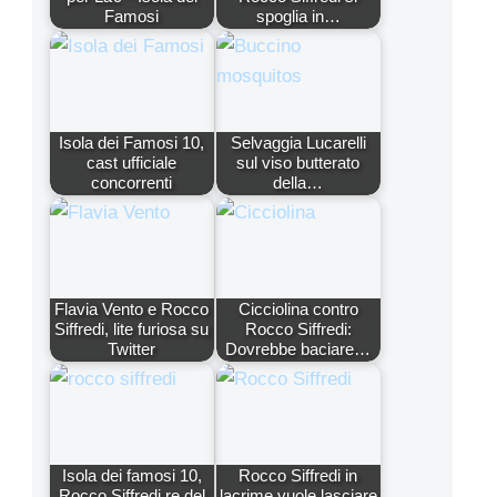
Famosi
spoglia in…
Isola dei Famosi 10,
Selvaggia Lucarelli
cast ufficiale
sul viso butterato
concorrenti
della…
Flavia Vento e Rocco
Cicciolina contro
Siffredi, lite furiosa su
Rocco Siffredi:
Twitter
Dovrebbe baciare…
Isola dei famosi 10,
Rocco Siffredi in
Rocco Siffredi re del
lacrime vuole lasciare