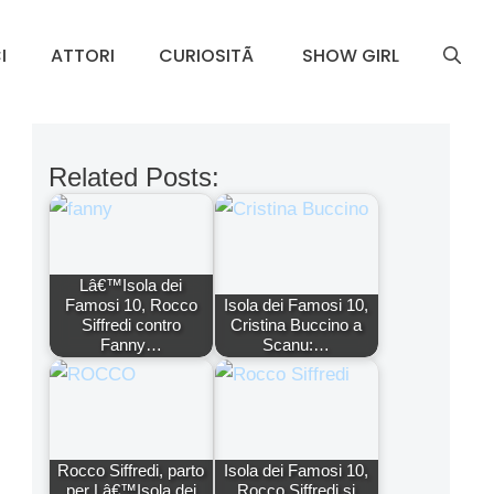
I
ATTORI
CURIOSITÃ
SHOW GIRL
Related Posts:
Lâ€™Isola dei
Famosi 10, Rocco
Isola dei Famosi 10,
Siffredi contro
Cristina Buccino a
Fanny…
Scanu:…
Rocco Siffredi, parto
Isola dei Famosi 10,
per Lâ€™Isola dei
Rocco Siffredi si