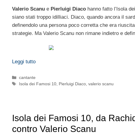
Valerio Scanu
e
Pierluigi Diaco
hanno fatto l’Isola d
siano stati troppo idilliaci. Diaco, quando ancora il sar
definendolo una persona poco corretta che era riuscita
strategie. Ma Valerio Scanu non rimane indietro e defi
Leggi tutto
Categorie
cantante
Tag
Isola dei Famosi 10
,
Pierluigi Diaco
,
valerio scanu
Isola dei Famosi 10, da Rachida
contro Valerio Scanu