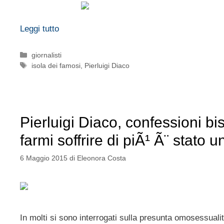
Leggi tutto
Categorie
giornalisti
Tag
isola dei famosi
,
Pierluigi Diaco
Pierluigi Diaco, confessioni 
farmi soffrire di piÃ¹ Ã¨ stato 
6 Maggio 2015
di
Eleonora Costa
In molti si sono interrogati sulla presunta omosessual