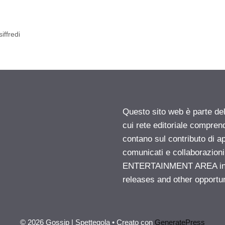
iffredi
Questo sito web è parte d
cui rete editoriale compren
contano sul contributo di ap
comunicati e collaborazion
ENTERTAINMENT AREA insid
releases and other opportu
© 2026 Gossip | Spettegola
• Creato con
GeneratePress