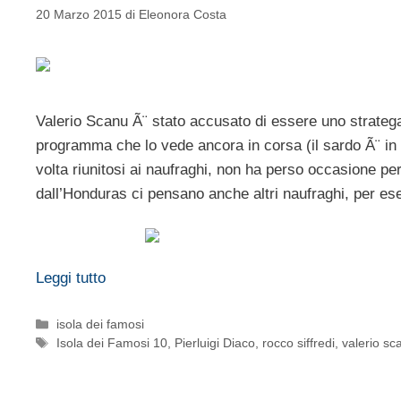
20 Marzo 2015
di
Eleonora Costa
Valerio Scanu Ã¨ stato accusato di essere uno stratega 
programma che lo vede ancora in corsa (il sardo Ã¨ in 
volta riunitosi ai naufraghi, non ha perso occasione per
dall’Honduras ci pensano anche altri naufraghi, per e
Leggi tutto
Categorie
isola dei famosi
Tag
Isola dei Famosi 10
,
Pierluigi Diaco
,
rocco siffredi
,
valerio sc