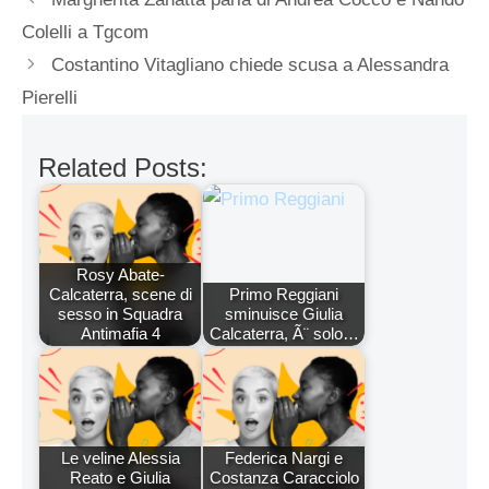
Colelli a Tgcom
Costantino Vitagliano chiede scusa a Alessandra
Pierelli
Related Posts:
Rosy Abate-
Calcaterra, scene di
Primo Reggiani
sesso in Squadra
sminuisce Giulia
Antimafia 4
Calcaterra, Ã¨ solo…
Le veline Alessia
Federica Nargi e
Reato e Giulia
Costanza Caracciolo