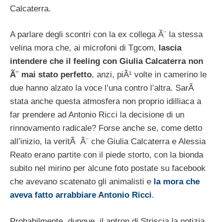
Calcaterra.
A parlare degli scontri con la ex collega Ã¨ la stessa
velina mora che, ai microfoni di Tgcom,
lascia
intendere che il feeling con Giulia Calcaterra non
Ã¨ mai stato perfetto
, anzi, piÃ¹ volte in camerino le
due hanno alzato la voce l’una contro l’altra. SarÃ
stata anche questa atmosfera non proprio idilliaca a
far prendere ad Antonio Ricci la decisione di un
rinnovamento radicale? Forse anche se, come detto
all’inizio, la veritÃ Ã¨ che Giulia Calcaterra e Alessia
Reato erano partite con il piede storto, con la bionda
subito nel mirino per alcune foto postate su facebook
che avevano scatenato gli animalisti e
la mora che
aveva fatto arrabbiare Antonio Ricci
.
Probabilmente, dunque, il aptron di Striscia la notizia