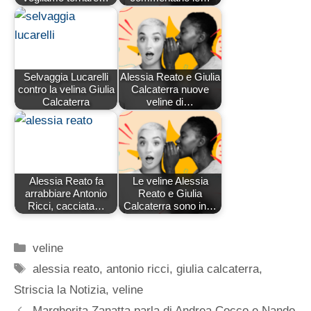
Selvaggia Lucarelli
Alessia Reato e Giulia
contro la velina Giulia
Calcaterra nuove
Calcaterra
veline di…
Alessia Reato fa
Le veline Alessia
arrabbiare Antonio
Reato e Giulia
Ricci, cacciata…
Calcaterra sono in…
Categorie
veline
Tag
alessia reato
,
antonio ricci
,
giulia calcaterra
,
Striscia la Notizia
,
veline
Margherita Zanatta parla di Andrea Cocco e Nando