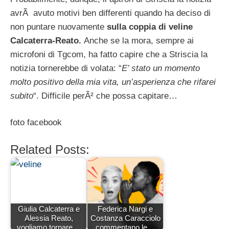
avrÃ avuto motivi ben differenti quando ha deciso di
non puntare nuovamente
sulla coppia di veline
Calcaterra-Reato.
Anche se la mora, sempre ai
microfoni di Tgcom, ha fatto capire che a Striscia la
notizia tornerebbe di volata: “
E’ stato un momento
molto positivo della mia vita, un’asperienza che rifarei
subito
“. Difficile perÃ² che possa capitare…
foto facebook
Related Posts:
Giulia Calcaterra e
Federica Nargi e
Alessia Reato,
Costanza Caracciolo
vogliamo tornare…
commentano le…